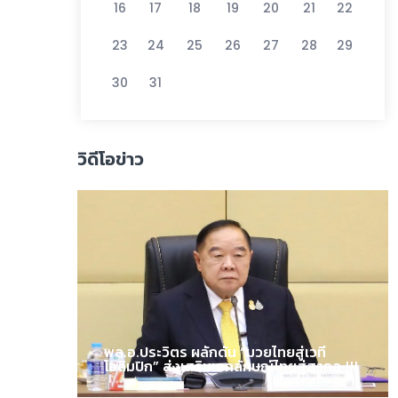
16
17
18
19
20
21
22
23
24
25
26
27
28
29
30
31
วิดีโอข่าว
พล.อ.ประวิตร ผลักดัน “มวยไทยสู่เวที
โอลิมปิก” ส่งเสริมเอกลักษณ์ไทยสู่สากล !!!