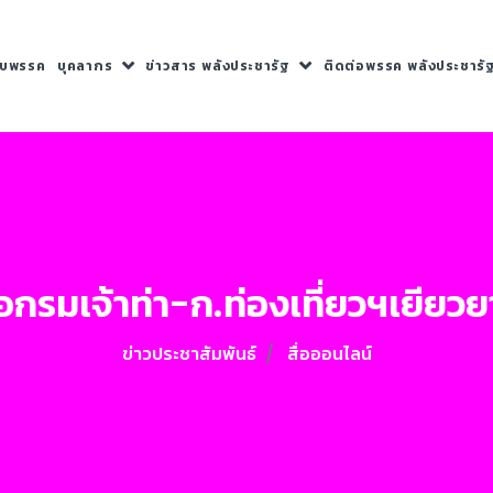
กับพรรค
บุคลากร
ข่าวสาร พลังประชารัฐ
ติดต่อพรรค พลังประชารั
อกรมเจ้าท่า-ก.ท่องเที่ยวฯเยียวย
ข่าวประชาสัมพันธ์
สื่อออนไลน์