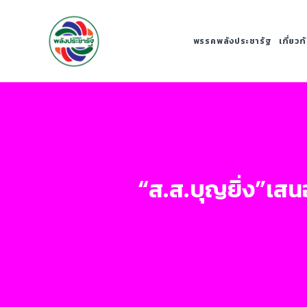
พรรคพลังประชารัฐ
เกี่ยว
“ส.ส.บุญยิ่ง”เสน