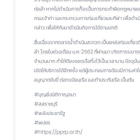
ต่อลำ หากไม่ดำเนินการก็จะเป็นการกระทำผิดกฎหมายข
กรมเจ้าท่า และกระทรวงการท่องเที่ยวและกีฬา เพื่อดำเน
กล่าว เพื่อให้กับมาดำเนินกิจการได้ตามปกติ
สื่บเนื่องจากตลาดน้ำดำเนินสะดวก เป็นแหล่งท่องเที่ย
ลำ โดยในช่วงเดือน ม.ค. 2562 ที่ผ่านมา เกิดการระบาด
จำนวนมาก ทำให้ต้องจอดเรือทิ้งไว้เป็นเวลานาน ปัจจุ
เปิดให้บริการได้อีกครั้ง แต่ผู้ประกอบการต้องมีภาระค่าใช
อนุญาตขับขี่ ต่อทะเบียนเรือ และทำประกันเรือ เป็นต้น
#บุญยิ่งนิติกาญจนา
#สสราชบุรี
#พลังประชารัฐ
#พปชร
#https://pprp.or.th/