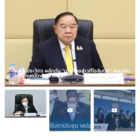
พล.อ.ประวิตร ผลักดัน “มวยไทยสู่เวทีโอลิมปิก” ส่งเสริม
เอกลักษณ์ไทยสู่สากล !!!