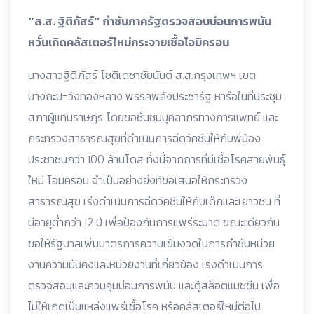
“ส.ส. ฐิติภัสร์” กำชับภาครัฐตรวจสอบบ่อนการพนัน
หวั่นเกิดคลัสเตอร์ใหม่กระจายเชื้อโอมิครอน
นางสาวฐิติภัสร์ โชติเดชาชัยนันต์ ส.ส.กรุงเทพฯ เขต
บางกะปิ-วังทองหลาง พรรคพลังประชารัฐ หารือในที่ประชุม
สภาผู้แทนราษฎร โดยขอชื่นชมบุคลากรทางการแพทย์ และ
กระทรวงสาธารณสุขที่ดำเนินการฉีดวัคซีนให้กับพี่น้อง
ประชาชนกว่า 100 ล้านโดส ทั้งนี้จากการที่มีเชื้อโรคสายพันธุ์
ใหม่ โอมิครอน จำเป็นอย่างยิ่งที่ขอเสนอให้กระทรวง
สาธารณสุข เร่งดำเนินการฉีดวัคซีนให้กับเด็กและเยาวชน ที่
มีอายุต่ำกว่า 12 ปี เพื่อป้องกันการแพร่ระบาด ขณะเดียวกัน
ขอให้รัฐบาลเพิ่มมาตรการความเข้มงวดในการกำชับหน่วย
งานความมั่นคงและหน่วยงานที่เกี่ยวข้อง เร่งดำเนินการ
ตรวจสอบและควบคุมบ่อนการพนัน และตู้สล็อตแมชชีน เพื่อ
ไม่ให้เกิดเป็นแหล่งแพร่เชื้อโรค หรือคลัสเตอร์ใหม่ต่อไป