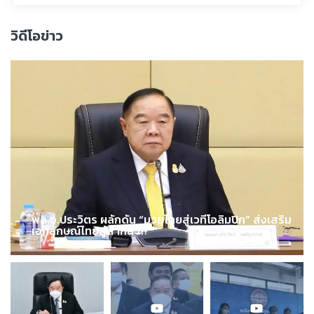
วิดีโอข่าว
พล.อ.ประวิตร ผลักดัน “มวยไทยสู่เวทีโอลิมปิก” ส่งเสริม
เอกลักษณ์ไทยสู่สากล !!!