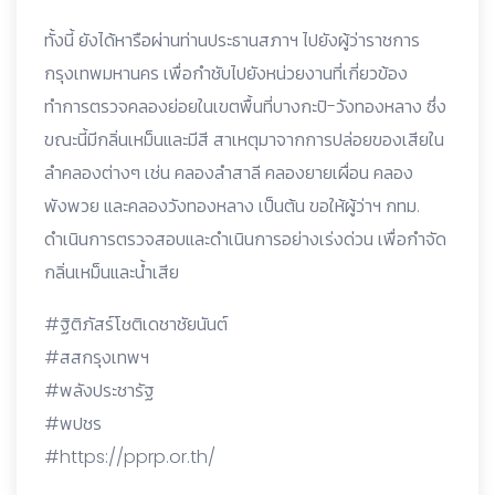
ทั้งนี้ ยังได้หารือผ่านท่านประธานสภาฯ ไปยังผู้ว่าราชการ
กรุงเทพมหานคร เพื่อกำชับไปยังหน่วยงานที่เกี่ยวข้อง
ทำการตรวจคลองย่อยในเขตพื้นที่บางกะปิ-วังทองหลาง ซึ่ง
ขณะนี้มีกลิ่นเหม็นและมีสี สาเหตุมาจากการปล่อยของเสียใน
ลำคลองต่างๆ เช่น คลองลำสาลี คลองยายเผื่อน คลอง
พังพวย และคลองวังทองหลาง เป็นต้น ขอให้ผู้ว่าฯ กทม.
ดำเนินการตรวจสอบและดำเนินการอย่างเร่งด่วน เพื่อกำจัด
กลิ่นเหม็นและน้ำเสีย
#ฐิติภัสร์โชติเดชาชัยนันต์
#สสกรุงเทพฯ
#พลังประชารัฐ
#พปชร
#
https://pprp.or.th/