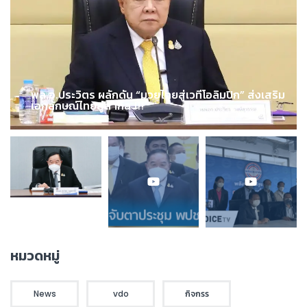
พล.อ.ประวิตร ผลักดัน “มวยไทยสู่เวทีโอลิมปิก” ส่งเสริม
เอกลักษณ์ไทยสู่สากล !!!
หมวดหมู่
News
vdo
กิจกรร