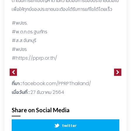
ดำเนินการแก้ไขปัญหาตามความต้องการของประชาชนต่อไป
เพื่อให้ทุกข์ของประชาชนจะต้องได้รับการแก้ไขได้โดยเร็ว
#พปชร.
#พ.ต.ท.ดร.ฐนภัทร
#ส.ส.จันทบุรี
#พปชร
#https://pprp.or.th/
ที่มา :
facebook.com/PPRPThailand/
เมื่อวันที่ :
27 ธันวาคม 2564
Share on Social Media
twitter