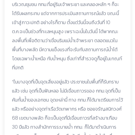
บริเวณชุมชน กทม.ที่อยู่ริมเจ้าพระยา และคลองหลัก ๆ ก็จะ
ได้รับผลกระทบ แต่จากการประเมินสถานการณ์แล้ว ขณะนี้
เข้าสู่ภาวะปกติ อย่างไรก็ตาม ตั้งแต่วันนี้จนถึงวันที่ 10
ต.ค.จะเป็นช่วงที่ทะเลหนุนสูง เพราะฉะนั้นในวันนี้ ได้พาคณะ
ลงพื้นที่เพื่อติดามว่าเขื่อนริมแม่น้ำเจ้าพระยา ตลอดแนวใน
พื้นที่บางพลัด มีความแข็งแรงที่จะรับกับสถานการณ์น้ำได้
โดยเฉพาะน้ำเหนือ กับน้ำหนุน ซึ่งเท่าที่สำรวจดูก็อยู่ในเกณฑ์
ที่ปกติ
“ในบางจุดที่เป็นจุดเสี่ยงอยู่แล้ว ประชาชนในพื้นที่ก็รับทราบ
แล้ว เช่น จุดที่เป็นฟันหลอ ไม่มีเขื่อนถาวรของ กทม.จุดที่เป็น
คันกั้นน้ำของเอกชน จุดเหล่านี้ ทาง กทม.ก็ได้มาเตรียมการไว้
แล้ว หรืออย่างจุดท่าเรือวัดเทพากร หรือ ซอยจรัญสนิทวงศ์
68 เขตบางพลัด ก็จะเป็นจุดที่มีเขื่อนถาวรที่สร้างมาเกือบ
30 ปีแล้ว ทางสำนักการระบายน้ำ กทม. ก็ได้มาดำเนินการ