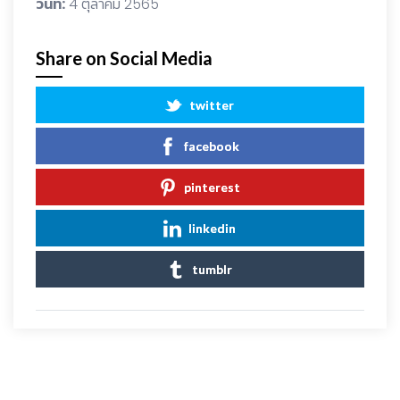
วันที่:
4 ตุลาคม 2565
Share on Social Media
twitter
facebook
pinterest
linkedin
tumblr