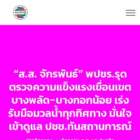
“ส.ส. จักรพันธ์” พปชร.รุด
ตรวจความแข็งแรงเขื่อนเขต
บางพลัด-บางกอกน้อย เร่ง
รับมือมวลน้ำทุกทิศทาง มั่นใจ
เข้าดูแล ปชช.ทันสถานการณ์