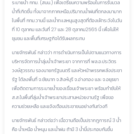
ระบายน้ำ กทม. (สนน.) เพื่อเตรียมความพร้อมในการรับมวล
น้ำที่เกิดขึ้น ทั้งมาจากภาคเหนือ,ปริมาณน้ำฝนที่ตกลงมามาก
ในพื้นที่ กทม.วานนี้ และน้ำทะเลหนุนสูงสุดที่ต้องเฝ้าระวังในวัน
ที่ 10 ตุลาคม และวันที่ 27 และ 28 ตุลาคม2565 นี้ เพื่อไม่ให้
ชุมชน และพื้นที่เศรษฐกิจได้รับผลกระทบ
นายจักรพันธ์ กล่าวว่า การดำเนินการเป็นไปตามแนวทางการ
บริหารจัดการน้ำลุ่มน้ำเจ้าพระยา จากการที่ พล.อ.ประวิตร
วงษ์สุวรรณ รองนายกรัฐมนตรี และหัวหน้าพรรคพลังประชา
รัฐ ได้ลงพื้นที่ จ.ชัยนาท จ.สิงห์บุรี จ.อ่างทอง และ จ.อยุธยา
เพื่อติดตามการระบายน้ำของเขื่อนเจ้าพระยา พร้อมกำชับให้
ส.ส.ในพื้นที่ลุ่มน้ำเจ้าพระยาประสานหน่วยงานรัฐ เพื่อขอ
ความช่วยเหลือ และแจ้งเตือนประชาชนอย่างทันท่วงที
นายจักรพันธ์ กล่าวต่อว่า เมื่อวานถือเป็นปรากฎการณ์ 3 น้ำ
คือ น้ำเหนือ น้ำหนุน และน้ำฝน ถ้ามี 3 น้ำนี้ประกอบกันขึ้น