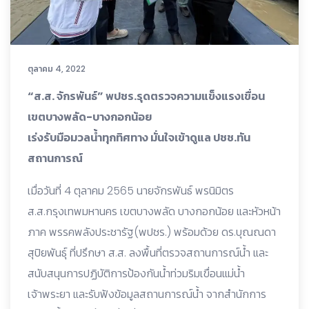
ตุลาคม 4, 2022
“ส.ส. จักรพันธ์” พปชร.รุดตรวจความแข็งแรงเขื่อน
เขตบางพลัด-บางกอกน้อย
เร่งรับมือมวลน้ำทุกทิศทาง มั่นใจเข้าดูแล ปชช.ทัน
สถานการณ์
เมื่อวันที่ 4 ตุลาคม 2565 นายจักรพันธ์ พรนิมิตร
ส.ส.กรุงเทพมหานคร เขตบางพลัด บางกอกน้อย และหัวหน้า
ภาค พรรคพลังประชารัฐ(พปชร.) พร้อมด้วย ดร.บุณณดา
สุปิยพันธุ์ ที่ปรึกษา ส.ส. ลงพื้นที่ตรวจสถานการณ์น้ำ และ
สนับสนุนการปฏิบัติการป้องกันน้ำท่วมริมเขื่อนแม่น้ำ
เจ้าพระยา และรับฟังข้อมูลสถานการณ์น้ำ จากสำนักการ