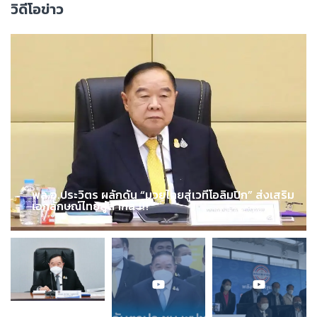
วิดีโอข่าว
พล.อ.ประวิตร ผลักดัน “มวยไทยสู่เวทีโอลิมปิก” ส่งเสริม
เอกลักษณ์ไทยสู่สากล !!!