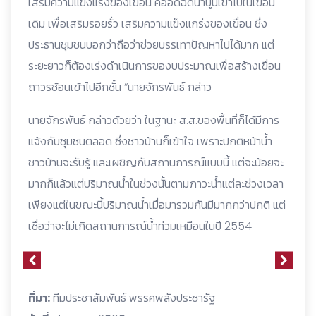
เสริมความแข็งแรงของเขื่อน คืออัดฉีดน้ำปูนเข้าไปในเขื่อน
เดิม เพื่อเสริมรอยรั่ว เสริมความแข็งแกร่งของเขื่อน ซึ่ง
ประธานชุมชนบอกว่าถือว่าช่วยบรรเทาปัญหาไปได้มาก แต่
ระยะยาวก็ต้องเร่งดำเนินการของบประมาณเพื่อสร้างเขื่อน
ถาวรซ้อนเข้าไปอีกชั้น “นายจักรพันธ์ กล่าว
นายจักรพันธ์ กล่าวด้วยว่า ในฐานะ ส.ส.ของพื้นที่ก็ได้มีการ
แจ้งกับชุมชนตลอด ซึ่งชาวบ้านก็เข้าใจ เพราะปกติหน้าน้ำ
ชาวบ้านจะรับรู้ และเผชิญกับสถานการณ์แบบนี้ แต่จะน้อยจะ
มากก็แล้วแต่ปริมาณน้ำในช่วงนั้นตามภาวะน้ำแต่ละช่วงเวลา
เพียงแต่ในขณะนี้ปริมาณน้ำเมื่อมารวมกันมีมากกว่าปกติ แต่
เชื่อว่าจะไม่เกิดสถานการณ์น้ำท่วมเหมือนในปี 2554
ที่มา:
ทีมประชาสัมพันธ์ พรรคพลังประชารัฐ