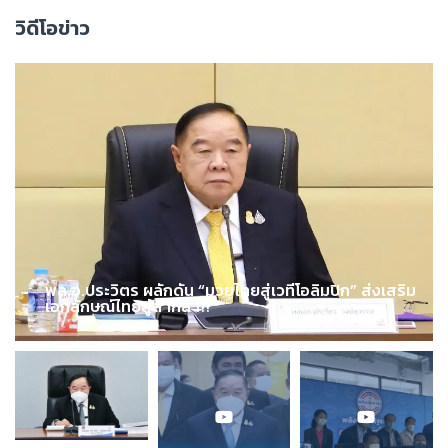
วิดีโอข่าว
พล.อ.ประวิตร ผลักดัน “มวยไทยสู่เวทีโอลิมปิก” ส่งเสริม
เอกลักษณ์ไทยสู่สากล !!!