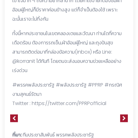
เข้าใจมาก ๆ ถึงความยากลำบาก โดยค่าใช้จ่ายที่ต้องซื้อผ้า
อ้อมผู้ใหญ่ก็มีราคาค่อนข้างสูง แต่ก็จำเป็นต้องใช้ เพราะ
ฉะนั้นเราจะไม่ทิ้งกัน
ทั้งนี้หากประชาชนในเขตคลองเตยและวัฒนา ท่านใดที่ความ
เดือดร้อน ต้องการรถเข็น,ผ้าอ้อมผู้ใหญ่ และถุงปันสุข
สามารถติดต่อมาที่กล่องข้อความ(inbox) หรือ Line:
@korranit ได้ทันที โดยตนจะส่งมอบความข่วยเหลืออย่าง
เร่งด่วน
#พรรคพลังประชารัฐ #พลังประชารัฐ #PPRP #กรณิศ
งามสุคนธ์รัตนา
Twitter :
https://twitter.com/PPRPofficial
ที่มา:
ทีมประชาสัมพันธ์ พรรคพลังประชารัฐ