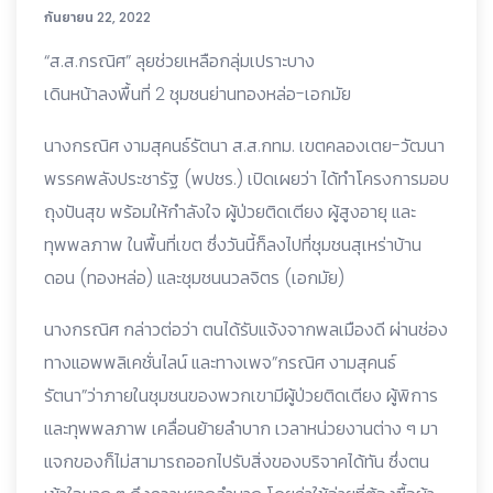
กันยายน 22, 2022
“ส.ส.กรณิศ” ลุยช่วยเหลือกลุ่มเปราะบาง
เดินหน้าลงพื้นที่ 2 ชุมชนย่านทองหล่อ-เอกมัย
นางกรณิศ งามสุคนธ์รัตนา ส.ส.กทม. เขตคลองเตย-วัฒนา
พรรคพลังประชารัฐ (พปชร.) เปิดเผยว่า ได้ทำโครงการมอบ
ถุงปันสุข พร้อมให้กำลังใจ ผู้ป่วยติดเตียง ผู้สูงอายุ และ
ทุพพลภาพ ในพื้นที่เขต ซึ่งวันนี้ก็ลงไปที่ชุมชนสุเหร่าบ้าน
ดอน (ทองหล่อ) และชุมชนนวลจิตร (เอกมัย)
นางกรณิศ กล่าวต่อว่า ตนได้รับแจ้งจากพลเมืองดี ผ่านช่อง
ทางแอพพลิเคชั่นไลน์ และทางเพจ”กรณิศ งามสุคนธ์
รัตนา”ว่าภายในชุมชนของพวกเขามีผู้ป่วยติดเตียง ผู้พิการ
และทุพพลภาพ เคลื่อนย้ายลำบาก เวลาหน่วยงานต่าง ๆ มา
แจกของก็ไม่สามารถออกไปรับสิ่งของบริจาคได้ทัน ซึ่งตน