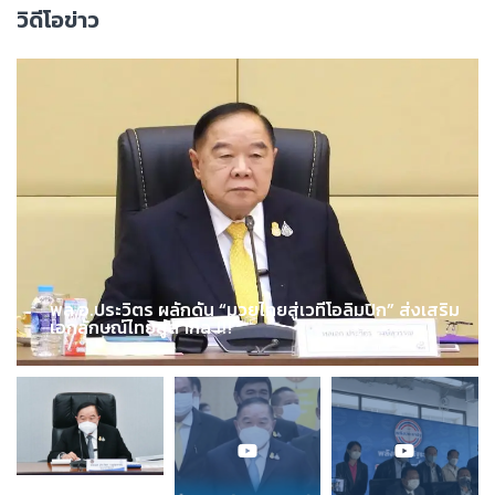
วิดีโอข่าว
พล.อ.ประวิตร ผลักดัน “มวยไทยสู่เวทีโอลิมปิก” ส่งเสริม
เอกลักษณ์ไทยสู่สากล !!!