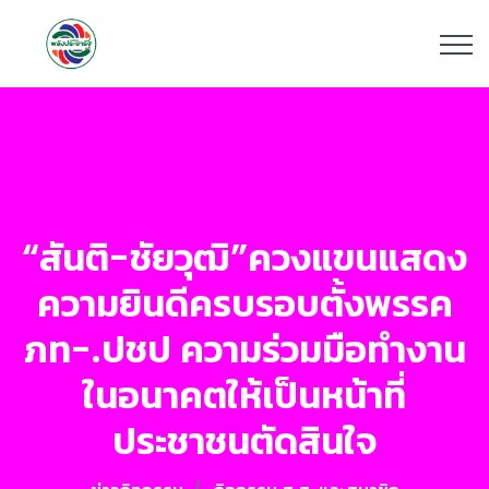
“สันติ-ชัยวุฒิ”ควงแขนแสดง
ความยินดีครบรอบตั้งพรรค
ภท-.ปชป ความร่วมมือทำงาน
ในอนาคตให้เป็นหน้าที่
ประชาชนตัดสินใจ