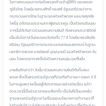
โอกาสครบรอบการก่อตั้งพรรคก้าวเข้าสู่ปีที่15 ของพรรค
ภูมิใจไทย โดยมีนายทรงศักดิ์ ทองศรี รัฐมนตรีช่วยว่าการ
กระทรวงมหาดไทย ในฐานะรองหัวหน้าพรรค และนายศุภชัย
โพธิ์สุ อดีตรองประธานสภาผู้แทนราษฎร เป็นตัวแทนรับมอบ
จากนั้นได้เดินทางร่วมแสดงความยินดี กับพรรคประชาธิปัตย์
เนื่องในโอกาสวันครบรอบวันก่อตั้ง 77 ปี โดยมีนายเฉลิมชัย
ศรีอ่อน รัฐมนตรีว่าการกระทรวงเกษตรและสหกรณ์ ในฐานะ
เลขาธิการพรรค นายนิพนธ์ บุญญามนี รองหัวหน้าพรรค รับ
มอบ โดยบรรยากาศเป็นไปด้วยความอบอุ่น และชื่นมื่น
นายสันติกล่าวว่า วันนี้มาร่วมแสดงความยินดีกับทั้งสอง
พรรค ซึ่งเป็นพรรคร่วมรัฐบาลที่ร่วมกันทำงานมา ตลอด 4 ปี
ในการดูแลความเป็นอยู่ให้ประชาชนมาอย่างต่อเนื่อง แม้ว่า
ช่วงเวลานี้เป็นช่วงเวลาของเลือกตั้ง เป็นวันที่เป็นมงคลใน
ฐานะพรรคร่วมรัฐบาล ในเรื่องของนโยบายการทำงานเราก็
ไปด้วยกันได้ เราไม่มีความขัดแย้ง ในครั้งหน้าเราก็พร้อมร่วม