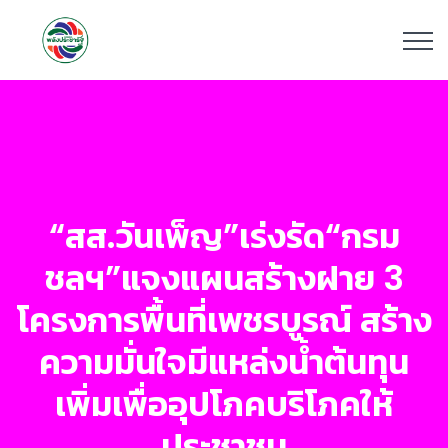
“สส.วันเพ็ญ”เร่งรัด“กรม
ชลฯ”แจงแผนสร้างฝาย 3
โครงการพื้นที่เพชรบูรณ์ สร้าง
ความมั่นใจมีแหล่งน้ำต้นทุน
เพิ่มเพื่ออุปโภคบริโภคให้
ประชาชน