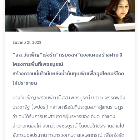
ธันวาคม 21, 2023
“สส.วันเพ็ญ”เร่งรัด“กรมชลฯ”แจงแผนสร้างฝาย 3
โครงการพื้นที่เพชรบูรณ์
สร้างความมั่นใจมีแหล่งน้ำต้นทุนเพิ่มเพื่ออุปโภคบริโภค
ให้ประชาชน
นางวันเพ็ญ พร้อมพัฒน์ สส.เพชรบูรณ์ เขต 5 พรรคพลัง
ประชารัฐ (พปชร.) กล่าวหารือในที่ประชุมสภาผู้แทนราษฎร
ว่า ตนได้รับการประสานจากผู้บริหารของ อบต. ท่าแดง
อำเภอหนองไผ่ จังหวัดเพชรบูรณ์ โดยขอให้ประสานงานไป
ยังกรมชลประทาน กระทรวงเกษตรและสหกรณ์ เพื่อเร่งรัด