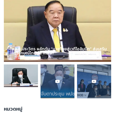
พล.อ.ประวิตร ผลักดัน “มวยไทยสู่เวทีโอลิมปิก” ส่งเสริม
เอกลักษณ์ไทยสู่สากล !!!
หมวดหมู่