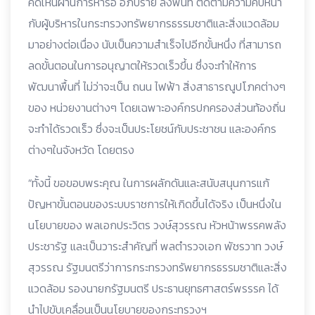
คิดเห็นผ่านการหารือ อภิปราย ลงพื้นที่ ติดตามความคืบหน้า
กับผู้บริหารในกระทรวงทรัพยากรธรรมชาติและสิ่งแวดล้อม
มาอย่างต่อเนื่อง นับเป็นความสำเร็จไปอีกขั้นหนึ่ง ที่สามารถ
ลดขั้นตอนในการอนุญาตให้รวดเร็วขึ้น ซึ่งจะทำให้การ
พัฒนาพื้นที่ ไม่ว่าจะเป็น ถนน ไฟฟ้า สิ่งสาธารณูปโภคต่างๆ
ของ หน่วยงานต่างๆ โดยเฉพาะองค์กรปกครองส่วนท้องถิ่น
จะทำได้รวดเร็ว ซึ่งจะเป็นประโยชน์กับประชาชน และองค์กร
ต่างๆในจังหวัด โดยตรง
“ทั้งนี้ ขอขอบพระคุณ ในการผลักดันและสนับสนุนการแก้
ปัญหาขั้นตอนของระบบราชการให้เกิดขึ้นได้จริง เป็นหนึ่งใน
นโยบายของ พลเอกประวิตร วงษ์สุวรรณ หัวหน้าพรรคพลัง
ประชารัฐ และเป็นวาระสำคัญที่ พลตำรวจเอก พัชรวาท วงษ์
สุวรรณ รัฐมนตรีว่าการกระทรวงทรัพยากรธรรมชาติและสิ่ง
แวดล้อม รองนายกรัฐมนตรี ประธานยุทธศาสตร์พรรรค ได้
นำไปขับเคลื่อนเป็นนโยบายของกระทรวงฯ