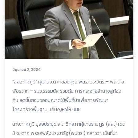
มิถุนายน 2, 2024
“สส.ภาคภูมิ” ผู้แทนจ.ตากขอบคุณ พล.อ.ประวิตร – พล.ต.อ
พัชรวาท – รมว.ธรรมนัส ร่วมดัน การกระจายอำนาจสู่ท้อง
ถิ่น ลดขั้นตอนขออนุญาตใช้พื้นที่ป่าเพื่อการพัฒนา
โครงสร้างพื้นฐาน แก้ปัญหาให้ ปชช.
นายภาคภูมิ บูลย์ประมุข สมาชิกสภาผู้แทนราษฎร (สส.) เขต
3 จ. ตาก พรรคพลังประชารัฐ(พปชร.) กล่าวว่า เป็นที่น่า