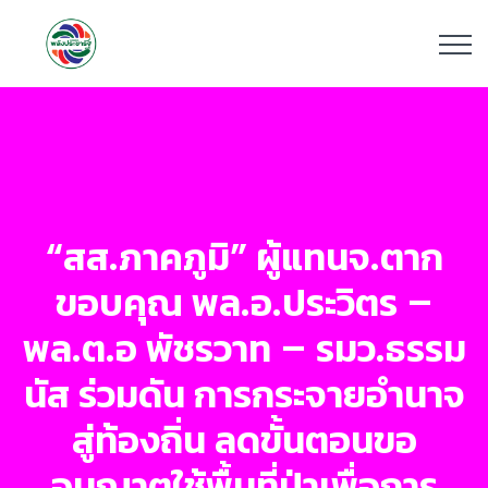
“สส.ภาคภูมิ” ผู้แทนจ.ตาก
ขอบคุณ พล.อ.ประวิตร –
พล.ต.อ พัชรวาท – รมว.ธรรม
นัส ร่วมดัน การกระจายอำนาจ
สู่ท้องถิ่น ลดขั้นตอนขอ
อนุญาตใช้พื้นที่ป่าเพื่อการ