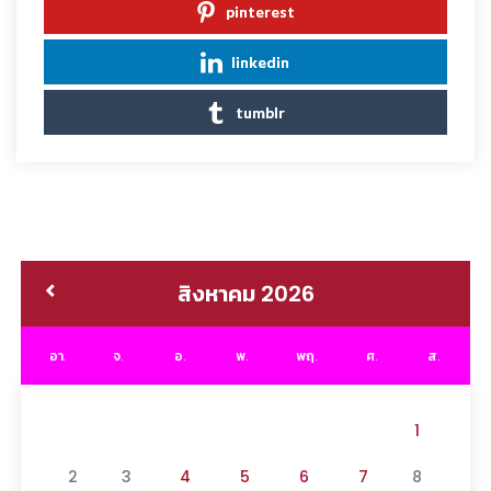
pinterest
linkedin
tumblr
สิงหาคม 2026
อา.
จ.
อ.
พ.
พฤ.
ศ.
ส.
1
2
3
4
5
6
7
8