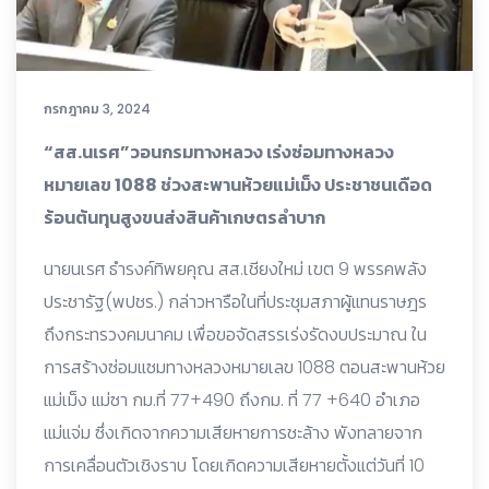
กรกฎาคม 3, 2024
“สส.นเรศ”วอนกรมทางหลวง เร่งซ่อมทางหลวง
หมายเลข 1088 ช่วงสะพานห้วยแม่เม็ง ประชาชนเดือด
ร้อนต้นทุนสูงขนส่งสินค้าเกษตรลำบาก
นายนเรศ ธำรงค์ทิพยคุณ สส.เชียงใหม่ เขต 9 พรรคพลัง
ประชารัฐ(พปชร.) กล่าวหารือในที่ประชุมสภาผู้แทนราษฎร
ถึงกระทรวงคมนาคม เพื่อขอจัดสรรเร่งรัดงบประมาณ ใน
การสร้างซ่อมแซมทางหลวงหมายเลข 1088 ตอนสะพานห้วย
แม่เม็ง แม่ซา กม.ที่ 77+490 ถึงกม. ที่ 77 +640 อำเภอ
แม่แจ่ม ซึ่งเกิดจากความเสียหายการชะล้าง พังทลายจาก
การเคลื่อนตัวเชิงราบ โดยเกิดความเสียหายตั้งแต่วันที่ 10