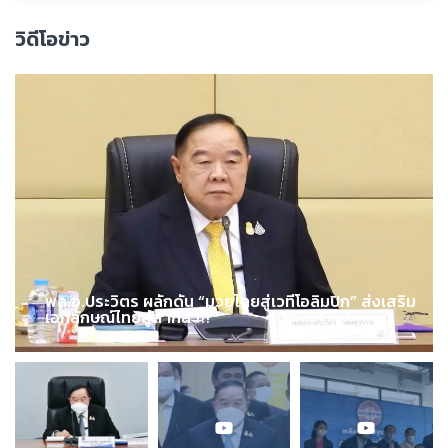
วิดีโอข่าว
พล.อ.ประวิตร ผลักดัน “มวยไทยสู่เวทีโอลิมปิก” ส่งเสริม
เอกลักษณ์ไทยสู่สากล !!!