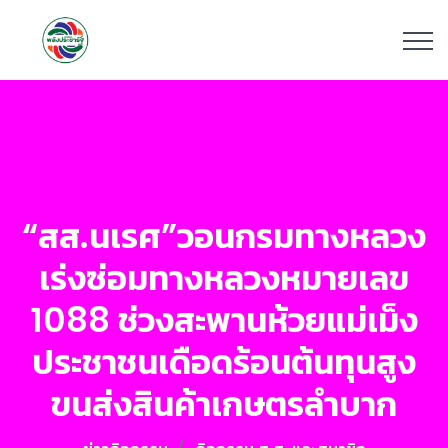
“สส.นเรศ”วอนกรมทางหลวง
เร่งซ่อมทางหลวงหมายเลข
1088 ช่วงสะพานห้วยแม่เม็ง
ประชาชนเดือดร้อนต้นทุนสูง
ขนส่งสินค้าเกษตรลำบาก