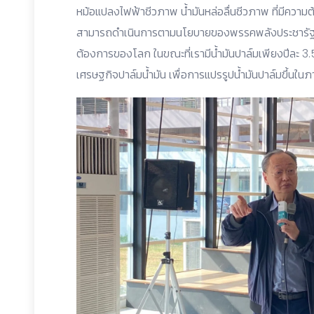
หม้อแปลงไฟฟ้าชีวภาพ น้ำมันหล่อลื่นชีวภาพ ที่มีควา
สามารถดำเนินการตามนโยบายของพรรคพลังประชารัฐได้ 
ต้องการของโลก ในขณะที่เรามีน้ำมันปาล์มเพียงปีละ 3.5
เศรษฐกิจปาล์มน้ำมัน เพื่อการแปรรูปน้ำมันปาล์มขึ้นในภ