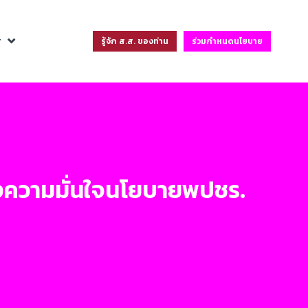
ฐ
รู้จัก ส.ส. ของท่าน
ร่วมกำหนดนโยบาย
างความมั่นใจนโยบายพปชร.