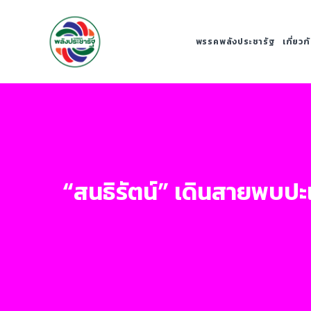
พรรคพลังประชารัฐ
เกี่ยว
“สนธิรัตน์” เดินสายพบป