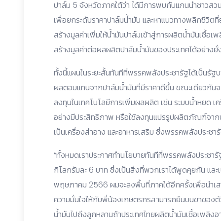
ปาล์ม 5 จังหวัดภาคใต้ว่า ได้มีการพบกับแกนนำชาวสวนป
เพื่อยกระดับราคาปาล์มน้ำมัน และหาแนวทางพลิกชีวิตที่
สร้างมูลค่าเพิ่มให้น้ำมันปาล์มเข้าสู่การผลิตน้ำมันเชื้
สร้างมูลค่าต่อผลผลิตปาล์มน้ำมันของประเทศได้อย่างยั่งย
ทั้งนี้แผนในระยะสั้นทันทีที่พรรคพลังประชารัฐได้เป็นรั
ผลตอบแทนจากปาล์มน้ำมันที่มีราคาดีขึ้น ขณะเดียวกันจ
ลงทุนในเทคโนโลยีการเพิ่มผลผลิต เช่น ระบบน้ำหยด เครื
อย่างมีประสิทธิภาพ หรือใช้ลงทุนแปรรูปผลิตภัณฑ์จากปาล์
เป็นเครื่องสำอาง และอาหารเสริม ซึ่งพรรคพลังประชารัฐจ
“ทั้งหมดเราประกาศทำนโยบายทันทีที่พรรคพลังประชารัฐเ
กิโลกรัมละ 6 บาท ซึ่งเป็นสิ่งที่พวกเราได้พูดคุยกัน และ
พฤษภาคม 2566 ผมจะลงพื้นที่ภาคใต้อีกครั้งเพื่อนำเสน
ความมั่นใจให้กับพี่น้องเกษตรกรสามารถยืนบนขาของตัว
น้ำมันไปถึงลูกหลานถ้าประเทศไทยผลิตน้ำมันเชื้อเพลิง