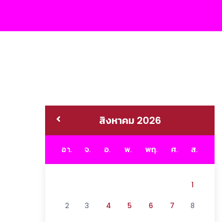
สิงหาคม 2026
อา.
จ.
อ.
พ.
พฤ.
ศ.
ส.
1
2
3
4
5
6
7
8