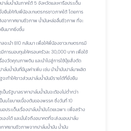
าล์มน้ำมันภาคใต้ 5 จังหวัดและหารือประเด็น
ยั่งยืนให้กับพี่น้องเกษตรกรชาวภาคใต้ โดยการ
อเพลิงอากาศยานชีวภาพ น้ำมันหล่อลื่นชีวภาพ ที่จะ
ืนมากยิ่งขึ้น
ฐบาลจะนำ B10 กลับมา เพื่อให้พี่น้องชาวเกษตรกรมี
ะมีการมอบทุนให้ครอบครัวละ 30,000 บาท เพื่อใช้
่องวัดคุณภาพดิน และนำไปสู่การใช้ปุ๋ยสั่งตัด
มน้ำมันที่มีมูลค่าเพิ่ม เช่น นำน้ำมันปาล์มาผลิต
ะทำให้ชาวส่วนปาล์มน้ำมันมีรายได้ที่ยั่งยืน
ป็นรัฐบาลราคาปาล์มน้ำมันจะต้องไม่ต่ำกว่า
เป็นนโยบายเบื้องต้นของพรรค ซึ่งวันที่ 10
อประเด็นเรื่องปาล์มน้ำมันโดยเฉพาะ เพื่อสร้าง
เองได้ และมั่นใจถึงอนาคตที่จะส่งมอบปาล์ม
อากาศยานชีวภาพจากปาล์มน้ำมัน น้ำมัน