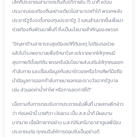
เล็กที่ประชาชนสามารถเดินถึงได้ภายใน 15 นาที แต่งบ
ประมาณของท้องถิ่นอย่างเดียวไม่สามารถทำได้ พรรคพลัง
ประชารัฐจึงจะตั้งกองทุนประชารัฐ 3 แสนล้านบาทขึ้นเพื่อมา
ช่วยท้องถิ่นพัฒนาพื้นที่ ซึ่งเป็นนโยบายสำคัญของพรรค
​“ปัญหาด้านสาธารณสุขต้องแก้ที่ต้นเหตุ ไม่ต้องรอป่วย
แล้วไปโรงพยาบาลเพื่อรักษาโรค แต่เราอยากให้ทุกคนมี
สุขภาพดีตั้งแต่ต้น พรรคจึงมีนโยบายส่งเสริมให้ทุกคนออก
กำลังกาย และเชื่อมข้อมูลกับสมาร์ทวอชหรือโทรศัพท์มือถือ
นำข้อมูลการออกกำลังกายมาแลกของรางวัลจากรัฐบาล
เช่น ส่วนลดค่าน้ำค่าไฟ หรือการลดภาษีได้”
​เมื่อถามถึงการตอบรับจากประชาชนในพื้นที่ นายสกลธีกล่าว
ว่า ก่อนหน้านี้ นายทิวา เงินยวง เป็น ส.ส.น้ำดี มีผลงาน
มากมาย เมื่อมีทายาทอย่าง น.ส.ณิรินทร์มาอาสาดูแลพี่น้อง
ประชาชนต่อ ทุกคนจึงให้การตอบรับเป็นอย่างดี