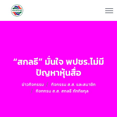
“สกลธี” มั่นใจ พปชร.ไม่มี
ปัญหาหุ้นสื่อ
ข่าวกิจกรรม
กิจกรรม ส.ส. และสมาชิก
กิจกกรม ส.ส. สกลธี ภัททิยกุล