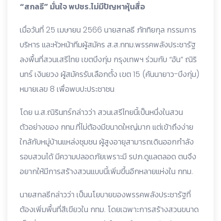
“สกลธี” มั่นใจ พปชร.ไม่มีปัญหาหุ้นสื่อ
​เมื่อวันที่ 25 เมษายน 2566 นายสกลธี ภัททิยกุล กรรมการ
บริหาร และหัวหน้าทีมผู้สมัคร ส.ส.กทม.พรรคพลังประชารัฐ
ลงพื้นที่สวนเสรีไทย เขตบึงกุ่ม กรุงเทพฯ ร่วมกับ “อ้น” ณิริ
นทร์ เงินยวง ผู้สมัครรับเลือกตั้ง เขต 15 (คันนายาว-บึงกุ่ม)
หมายเลข 8 เพื่อพบปะประชาชน
​โดย น.ส.ณิรินทร์กล่าวว่า สวนเสรีไทยนี้เป็นหนึ่งในสวน
ตัวอย่างของ กทม.ที่ไม่ต้องมีขนาดใหญ่มาก แต่เข้าถึงง่าย
ใกล้กับหมู่บ้านแหล่งชุมชน ผู้สูงอายุสามารถเดินออกกำลัง
รอบสวนได้ มีความปลอดภัยเพราะมี รปภ.ดูแลตลอด ตนจึง
อยากให้มีการสร้างสวนแบบนี้เพิ่มขึ้นอีกหลายแห่งใน กทม.
​นายสกลธีกล่าวว่า เป็นนโยบายของพรรคพลังประชารัฐที่
ต้องเพิ่มพื้นที่สีเขียวใน กทม. โดยเฉพาะการสร้างสวนขนาด