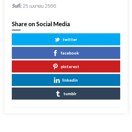
วันที่:
25 เมษายน 2566
Share on Social Media
twitter
facebook
pinterest
linkedin
tumblr