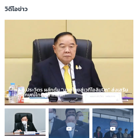
วิดีโอข่าว
พล.อ.ประวิตร ผลักดัน “มวยไทยสู่เวทีโอลิมปิก” ส่งเสริม
เอกลักษณ์ไทยสู่สากล !!!