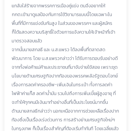
แกล้งใส่ร้ายจากพรรคการเมืองคู่แข่ง ตนจึงอยากให้
กกต.เข้ามาดูแลป้องกันการใช้วิชามารแบบนี้โดยเฉพาะใน
พื้นที่ที่มีการแข่งขันกันสูง ในส่วนของพรรคฯ และผู้สมัคร
ก็ได้แสดงความบริสุทธิ์ใจด้วยการแจ้งความให้เจ้าหน้าที่เข้า
มาตรวจสอบแล้ว
​จากนั้นนายสกลธี และ น.ส.แพรว ได้ลงพื้นที่ตลาดสด
พัฒนาการ โดย น.ส.แพรวกล่าวว่า ได้รับการตอบรับอย่างดี
จากทั้งพ่อค้าแม่ค้าและประชาชนที่มาจับจ่ายใช้สอย เพราะชุด
นโยบายด้านเศรษฐกิจปากท้องของพรรคพลังรัฐตอบโจทย์
เรื่องการลดค่าครองชีพ-เพิ่มเงินในกระเป๋า ทั้งการลดค่า
ไฟฟ้าค่าแก๊ส ลดค่าน้ำมัน รวมไปถึงการเพิ่มเบี้ยผู้สูงอายุ ที่
จะทำให้ทุกคนมีเงินมาทำอย่างอื่นที่เป็นประโยชน์มากขึ้น
​ด้านนายสกลธีกล่าวว่า นอกเหนือจากการช่วยเหลือเรื่องปาก
ท้องซึ่งเป็นเรื่องเร่งด่วนการ การสร้างย่านเศรษฐกิจใหม่ๆ
ในกรุงเทพ ก็เป็นเรื่องสำคัญที่ต้องเริ่มทำทันที โดยเฉลี่ยแล้ว