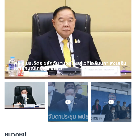
พล.อ.ประวิตร ผลักดัน “มวยไทยสู่เวทีโอลิมปิก” ส่งเสริม
เอกลักษณ์ไทยสู่สากล !!!
หมวดหมู่