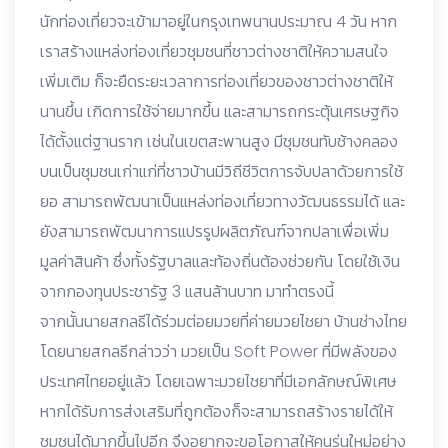
นักท่องเที่ยวจะเข้ามาอยู่ในกรุงเทพนานประมาณ 4 วัน หาก
เราสร้างแหล่งท่องเที่ยวชุมชนที่ชาวต่างชาติให้ความสนใจ
เพิ่มเติม ก็จะยืดระยะเวลาการท่องเที่ยวของชาวต่างชาติให้
นานขึ้น เกิดการใช้จ่ายมากขึ้น และสามารถกระตุ้นเศรษฐกิจ
ได้ตั้งแต่ฐานราก เช่นในเขตสะพานสูง มีชุมชนทับช้างคลอง
บนเป็นชุมชนเก่าแก่ที่ชาวบ้านมีวิถีชีวิตการจับปลาด้วยการใช้
ยอ สามารถพัฒนาเป็นแหล่งท่องเที่ยวทางวัฒนธรรมได้ และ
ยังสามารถพัฒนาการแปรรูปผลิตภัณฑ์จากปลาเพื่อเพิ่ม
มูลค่าสินค้า ซึ่งทั้งรัฐบาลและท้องถิ่นต้องช่วยกัน โดยใช้เงิน
จากกองทุนประชารัฐ 3 แสนล้านบาท มาทำตรงนี้
​จากนั้นนายสกลธีได้ร่วมต่อยมวยที่ค่ายมวยไชยา บ้านช่างไทย
โดยนายสกลธีกล่าวว่า มวยเป็น Soft Power ที่มีพลังของ
ประเทศไทยอยู่แล้ว โดยเฉพาะมวยไชยาที่มีเอกลักษณ์พิเศษ
หากได้รับการส่งเสริมที่ถูกต้องก็จะสามารถสร้างรายได้ให้
ชุมชนได้มากขึ้นไปอีก จึงอยากจะขอโอกาสให้คนรุ่นใหม่อย่าง