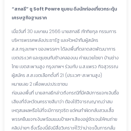
“สกลธี” ชู Soft Powre ชุมชน ดึงนักท่องเที่ยวกระตุ้น
เศรษฐกิจฐานราก
​เมื่อวันที่ 30 เมษายน 2566 นายสกลธี ภัททิยกุล กรรมการ
บริหารพรรคพลังประชารัฐ และหัวหน้าทีมผู้สมัคร
ส.ส.กรุงเทพฯ ของพรรคฯ ได้ลงพื้นที่ตลาดสดพัฒนาการ
เขตประเวศ และชุมชนทับช้างคลองบน ค่ายมวยไชยา บ้านช่าง
ไทย เขตสะพานสูง กรุงเทพฯ ร่วมกับ น.ส.แพรว กิจสุวรรณ
ผู้สมัคร ส.ส.เขตเลือกตั้งที่ 21 (ประเวศ-สะพานสูง)
หมายเลข 2 เพื่อพบปะประชาชน
​ก่อนลงพื้นที่ นายสกลธีกล่าวถึงกรณีที่มีคลิปการแจกเงินซื้อ
เสียงที่จังหวัดนครราชสีมาว่า ต้องใช้วิจารณญาณว่าสม
เหตุสมผลหรือไม่ที่จะมีการทุจริต แต่คนทำผิดกลับสวมเสื้อ
พรรคยืนแจกเงินพร้อมแนบป้ายหาเสียงอยู่ชัดเจนให้คนถ่าย
คลิปง่ายๆ ซึ่งเรื่องนี้ยังมีสื่อวิเคราะห์ไว้ว่าน่าจะเป็นการกลั่น