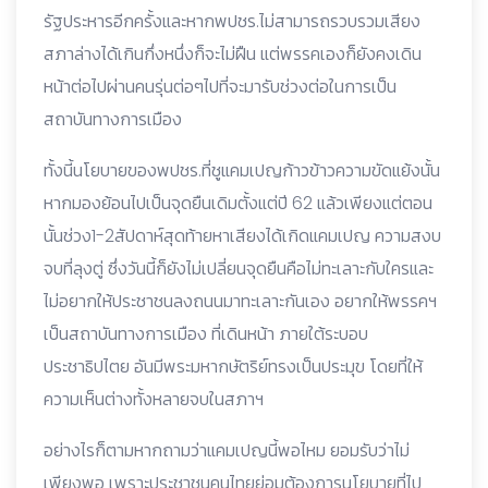
รัฐประหารอีกครั้งและหากพปชร.ไม่สามารถรวบรวมเสียง
สภาล่างได้เกินกึ่งหนึ่งก็จะไม่ฝืน แต่พรรคเองก็ยังคงเดิน
หน้าต่อไปผ่านคนรุ่นต่อๆไปที่จะมารับช่วงต่อในการเป็น
สถาบันทางการเมือง
ทั้งนี้นโยบายของพปชร.ที่ชูแคมเปญก้าวข้าวความขัดแย้งนั้น
หากมองย้อนไปเป็นจุดยืนเดิมตั้งแต่ปี 62 แล้วเพียงแต่ตอน
นั้นช่วง1-2สัปดาห์สุดท้ายหาเสียงได้เกิดแคมเปญ ความสงบ
จบที่ลุงตู่ ซึ่งวันนี้ก็ยังไม่เปลี่ยนจุดยืนคือไม่ทะเลาะกับใครและ
ไม่อยากให้ประชาชนลงถนนมาทะเลาะกันเอง อยากให้พรรคฯ
เป็นสถาบันทางการเมือง ที่เดินหน้า ภายใต้ระบอบ
ประชาธิปไตย อันมีพระมหากษัตริย์ทรงเป็นประมุข โดยที่ให้
ความเห็นต่างทั้งหลายจบในสภาฯ
อย่างไรก็ตามหากถามว่าแคมเปญนี้พอไหม ยอมรับว่าไม่
เพียงพอ เพราะประชาชนคนไทยย่อมต้องการนโยบายที่ไป