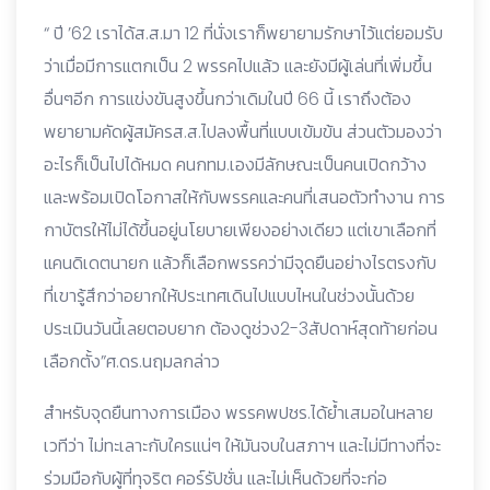
“ ปี ’62 เราได้ส.ส.มา 12 ที่นั่งเราก็พยายามรักษาไว้แต่ยอมรับ
ว่าเมื่อมีการแตกเป็น 2 พรรคไปแล้ว และยังมีผู้เล่นที่เพิ่มขึ้น
อื่นๆอีก การแข่งขันสูงขึ้นกว่าเดิมในปี 66 นี้ เราถึงต้อง
พยายามคัดผู้สมัครส.ส.ไปลงพื้นที่แบบเข้มข้น ส่วนตัวมองว่า
อะไรก็เป็นไปได้หมด คนกทม.เองมีลักษณะเป็นคนเปิดกว้าง
และพร้อมเปิดโอกาสให้กับพรรคและคนที่เสนอตัวทำงาน การ
กาบัตรให้ไม่ได้ขึ้นอยู่นโยบายเพียงอย่างเดียว แต่เขาเลือกที่
แคนดิเดตนายก แล้วก็เลือกพรรคว่ามีจุดยืนอย่างไรตรงกับ
ที่เขารู้สึกว่าอยากให้ประเทศเดินไปแบบไหนในช่วงนั้นด้วย
ประเมินวันนี้เลยตอบยาก ต้องดูช่วง2-3สัปดาห์สุดท้ายก่อน
เลือกตั้ง”ศ.ดร.นฤมลกล่าว
สำหรับจุดยืนทางการเมือง พรรคพปชร.ได้ย้ำเสมอในหลาย
เวทีว่า ไม่ทะเลาะกับใครแน่ๆ ให้มันจบในสภาฯ และไม่มีทางที่จะ
ร่วมมือกับผู้ที่ทุจริต คอร์รัปชั่น และไม่เห็นด้วยที่จะก่อ