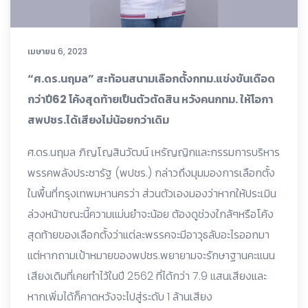
เมษายน 6, 2023
“ศ.ดร.นฤมล” สะท้อนสนามเลือกตั้งกทม.แข่งขันเดือด
กว่าปี62 โค้งสุดท้ายเป็นตัวตัดสิน หวังคนกทม. ให้โอกา
สพปชร.ได้เสียงไม่น้อยกว่าเดิม
ศ.ดร.นฤมล ภิญโญสินวัฒน์ เหรัญญิกและกรรมการบริหาร
พรรคพลังประชารัฐ (พปชร.) กล่าวถึงมุมมองการเลือกตั้ง
ในพื้นที่กรุงเทพมหานครว่า ส่วนตัวเองมองว่าหากให้ประเมิน
ล่วงหน้าขณะนี้ความแม่นยำจะน้อย ต้องดูช่วงใกล้ๆหรือโค้ง
สุดท้ายของเลือกตั้งว่าแต่ละพรรคจะมีอาวุธลับอะไรออกมา
แต่หากถามเป้าหมายของพปชร.พยายามจะรักษาฐานคะแนน
เสียงเดิมที่เคยทำไว้ในปี 2562 ที่ได้กว่า 7.9 แสนเสียงและ
หากเพิ่มได้ก็คาดหวังจะไปสู่ระดับ 1 ล้านเสียง