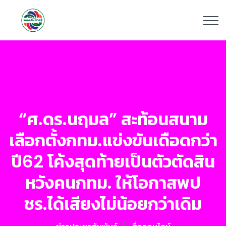
“ศ.ดร.นฤมล” สะท้อนสนาม
เลือกตั้งกทม.แข่งขันเดือดกว่า
ปี62 โค้งสุดท้ายเป็นตัวตัดสิน
หวังคนกทม. ให้โอกาสพป
ชร.ได้เสียงไม่น้อยกว่าเดิม