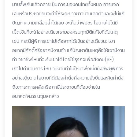
มาบลั๊ฟกันแล้วกลายเป็นภาระของคนไทยทั้งหมด การแจก
เงินหรือประชานิยมจะทำให้ระยะยาวชาวบ้านเคยตัวและจะไม่แก้
ปัญหาความเหลื่อมล้ำได้เลย จะเห็นว่าพปชร.โยบายไม่ได้มี
เม็ดเงินที่จะให้อย่างเดียวเรามองครบทุกมิติแก้ไขที่ต้นเหตุ
เช่น กรณีผู้พิการเขาไม่ได้อยากได้เงินอย่างเดียวนะ เขา
อยากมีศักดิ์ศรีอยากมีงานทำ แก้ปัญหาต้นเหตุคือให้เขามีงาน
ทำ วิชาชีพไหนที่จะรับเขาได้โดยใช้ธุรกิจเพื่อสังคม(SE)
เข้าไปดำเนินการ ให้เขามีงานทำไม่ใช่มาพึ่งเบี้ยยังชีพผู้พิการ
อย่างเดียว นโยบายที่ดีต้องคำนึงถึงความยั่งยืนและคิดคำนึง
ถึงภาระการคลังหรือภาษีประชาชนที่ต้องจ่ายใน
อนาคต“ศ.ดร.นฤมลกล่าว