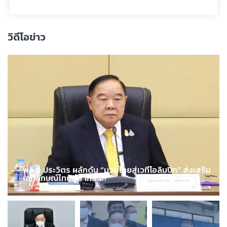
วิดีโอข่าว
พล.อ.ประวิตร ผลักดัน “มวยไทยสู่เวทีโอลิมปิก” ส่งเสริม
เอกลักษณ์ไทยสู่สากล !!!