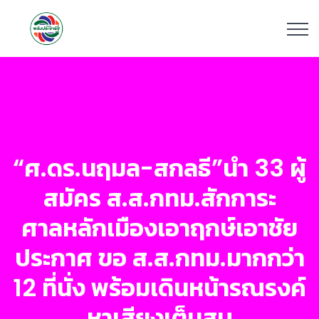
“ศ.ดร.นฤมล-สกลธี”นำ 33 ผู้
สมัคร ส.ส.กทม.สักการะ
ศาลหลักเมืองเอาฤกษ์เอาชัย
ประกาศ ขอ ส.ส.กทม.มากกว่า
12 ที่นั่ง พร้อมเดินหน้ารณรงค์
หาเสียงเต็มสูบ