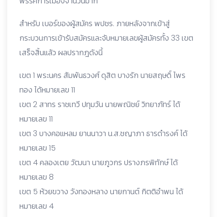
พรรคการเมืองจำนวนมาก
สำหรับ เบอร์ของผู้สมัคร พปชร. ภายหลังจากเข้าสู่
กระบวนการเข้ารับสมัครและจับหมายเลขผู้สมัครทั้ง 33 เขต
เสร็จสิ้นแล้ว ผลปรากฎดังนี้
เขต 1 พระนคร สัมพันธวงศ์ ดุสิต บางรัก นายสฤษดิ์ ไพร
ทอง ได้หมายเลข 11
เขต 2 สาทร ราชเทวี ปทุมวัน นายพณิชย์ วิทยาภัทร์ ได้
หมายเลข 11
เขต 3 บางคอแหลม ยานนาวา น.ส.ชญาภา ธารดำรงค์ ได้
หมายเลข 15
เขต 4 คลองเตย วัฒนา นายภูวกร ปรางภรพิทักษ์ ได้
หมายเลข 8
เขต 5 ห้วยขวาง วังทองหลาง นายกานต์ กิตติอำพน ได้
หมายเลข 4