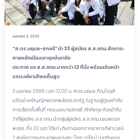
เมษายน 3, 2023
“ศ.ดร.นฤมล-สกลธี”นำ 33 ผู้สมัคร ส.ส.กทม.สักการะ
ศาลหลักเมืองเอาฤกษ์เอาชัย
ประกาศ ขอ ส.ส.กทม.มากกว่า 12 ที่นั่ง พร้อมเดินหน้า
รณรงค์หาเสียงเต็มสูบ
3 เมษายน 2566 เวลา 12.00 น. ศ.ดร.นฤมล ภิญโญสิ
นวัฒน์ เหรัญญิกพรรคพลังประชารัฐ ในฐานะผู้ดูแลกำกับ
การเลือกตั้งพื้นที่ กทม.และนายสกลธี ภัททิยกุล หัวหน้าทีม
ว่าที่ผู้สมัคร ส.ส.กทม.นํากลุ่มผู้สมัคร ส.ส.กทม.ของพรรค
พปชร. ทั้ง 33 เขต ได้แก่ เดินทางออกจากอาคารกีฬาเวสน์
2 ศูนย์เยาวชนกรุงเทพมหานคร (ไทย-ญี่ปุ่น) เขตดินแดง