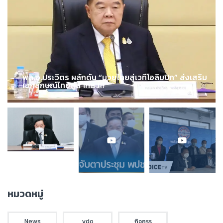
พล.อ.ประวิตร ผลักดัน “มวยไทยสู่เวทีโอลิมปิก” ส่งเสริม
เอกลักษณ์ไทยสู่สากล !!!
หมวดหมู่
News
vdo
กิจกรร