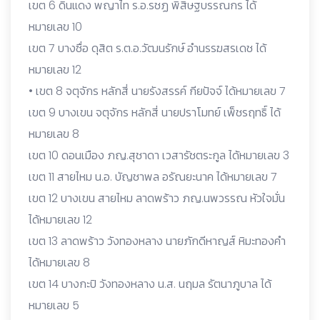
เขต 6 ดินแดง พญาไท ร.อ.รชฏ พิสิษฐบรรณกร ได้
หมายเลข 10
เขต 7 บางซื่อ ดุสิต ร.ต.อ.วัฒนรักษ์ อำนรรฆสรเดช ได้
หมายเลข 12
• เขต 8 จตุจักร หลักสี่ นายรังสรรค์ กียปัจจ์ ได้หมายเลข 7
เขต 9 บางเขน จตุจักร หลักสี่ นายปราโมทย์ เพ็ชรฤทธิ์ ได้
หมายเลข 8
เขต 10 ดอนเมือง ภญ.สุชาดา เวสารัชตระกูล ได้หมายเลข 3
เขต 11 สายไหม น.อ. บัญชาพล อรัณยะนาค ได้หมายเลข 7
เขต 12 บางเขน สายไหม ลาดพร้าว ภญ.นพวรรณ หัวใจมั่น
ได้หมายเลข 12
เขต 13 ลาดพร้าว วังทองหลาง นายภักดีหาญส์ หิมะทองคำ
ได้หมายเลข 8
เขต 14 บางกะปิ วังทองหลาง น.ส. นฤมล รัตนาภูบาล ได้
หมายเลข 5