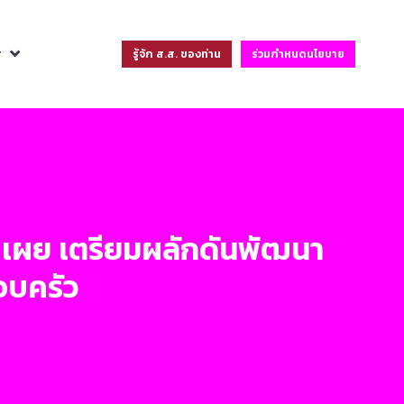
ฐ
รู้จัก ส.ส. ของท่าน
ร่วมกำหนดนโยบาย
าน เผย เตรียมผลักดันพัฒนา
อบครัว