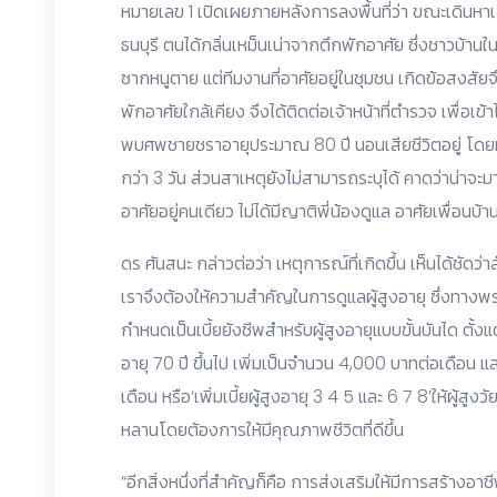
หมายเลข 1 เปิดเผยภายหลังการลงพื้นที่ว่า ขณะเดินหา
ธนบุรี ตนได้กลิ่นเหม็นเน่าจากตึกพักอาศัย ซึ่งชาวบ้านใน
ซากหนูตาย แต่ทีมงานที่อาศัยอยู่ในชุมชน เกิดข้อสงสัยจ
พักอาศัยใกล้เคียง จึงได้ติดต่อเจ้าหน้าที่ตำรวจ เพื่อเ
พบศพชายชราอายุประมาณ 80 ปี นอนเสียชีวิตอยู่ โดยทาง
กว่า 3 วัน ส่วนสาเหตุยังไม่สามารถระบุได้ คาดว่าน่าจะ
อาศัยอยู่คนเดียว ไม่ได้มีญาติพี่น้องดูแล อาศัยเพื่อนบ้
ดร ศันสนะ กล่าวต่อว่า เหตุการณ์ที่เกิดขึ้น เห็นได้ชัดว่
เราจึงต้องให้ความสำคัญในการดูแลผู้สูงอายุ ซึ่งทางพร
กำหนดเป็นเบี้ยยังชีพสำหรับผู้สูงอายุแบบขั้นบันได ตั้ง
อายุ 70 ปี ขึ้นไป เพิ่มเป็นจำนวน 4,000 บาทต่อเดือน แ
เดือน หรือ‘เพิ่มเบี้ยผู้สูงอายุ 3 4 5 และ 6 7 8’ให้ผู้ส
หลานโดยต้องการให้มีคุณภาพชีวิตที่ดีขึ้น
“อีกสิ่งหนึ่งที่สำคัญก็คือ การส่งเสริมให้มีการสร้างอาชีพ