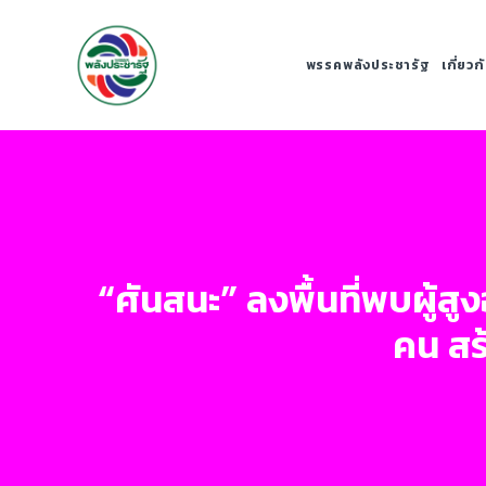
พรรคพลังประชารัฐ
เกี่ยว
“ศันสนะ” ลงพื้นที่พบผู้ส
คน สร