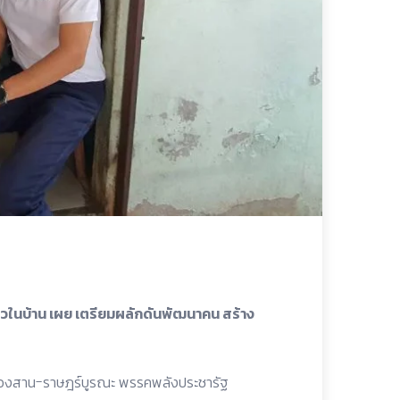
ี่ยวในบ้าน เผย เตรียมผลักดันพัฒนาคน สร้าง
ี-คลองสาน-ราษฎร์บูรณะ พรรคพลังประชารัฐ