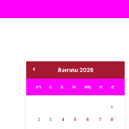
สิงหาคม 2026
อา.
จ.
อ.
พ.
พฤ.
ศ.
ส.
1
2
3
4
5
6
7
8