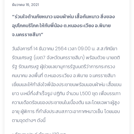
ธันวาคม 16, 2021
“ร่วมใจต้านภัยหนาว มอบผ้าห่ม เสื้อกันหนาว สิ่งของ
อุปโภคบริโภค ให้กับพี่น้อง ต.หนองระเวียง อ.พิมาย
จ.นครราชสีมา”
วันอังคารที่ 14 ธันวาคม 2564 เวลา 09.00 น. ส.ส.ทัศนียา​
รัตนเศรษฐ (เขต7​ จังหวัดนครราชสีมา) พร้อมด้วย นายตติ
รัฐ รัตนเศรษฐ ผู้ช่วยเลขานุการรัฐมนตรีว่าการกระทรวง
คมนาคม ลงพื้นที่ ต.หนองระเวียง อ.พิมาย จ.นครราชสีมา
เยี่ยมและให้กำลังใจพี่น้องประชาชนพร้อมมอบผ้าห่ม เสื้อแขน
ยาว บะหมี่กึ่งสำเร็จรูป ปฏิทิน จำนวน 1,500 ชุด เพื่อบรรเทา
ความเดือดร้อนของประชาชนในเบื้องต้น และโดยเฉพาะผู้สูง
อายุ ผู้พิการ ที่กำลังประสบสภาวะอากาศหนาวเย็น โดยมอบ
ตามจุดต่างๆ ดังนี้