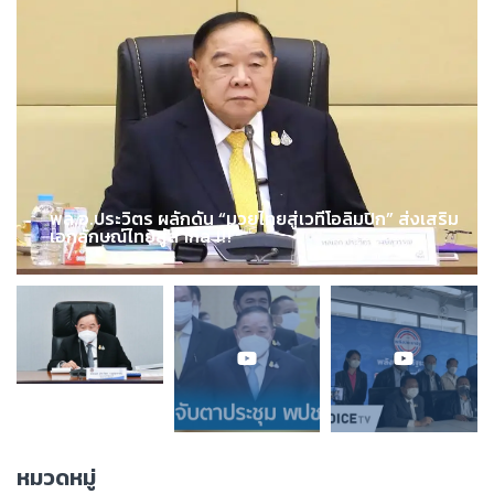
พล.อ.ประวิตร ผลักดัน “มวยไทยสู่เวทีโอลิมปิก” ส่งเสริม
เอกลักษณ์ไทยสู่สากล !!!
หมวดหมู่