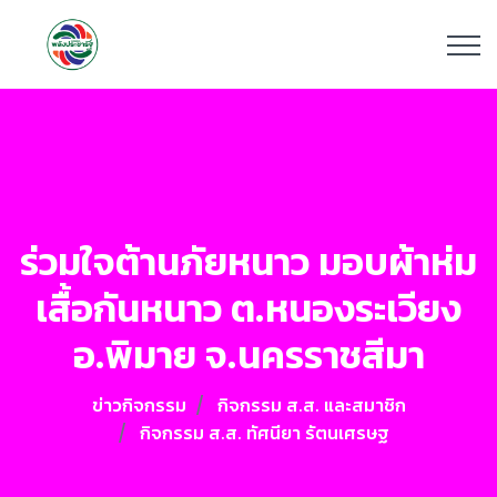
ร่วมใจต้านภัยหนาว มอบผ้าห่ม
เสื้อกันหนาว ต.หนองระเวียง
อ.พิมาย จ.นครราชสีมา
ข่าวกิจกรรม
กิจกรรม ส.ส. และสมาชิก
กิจกรรม ส.ส. ทัศนียา รัตนเศรษฐ