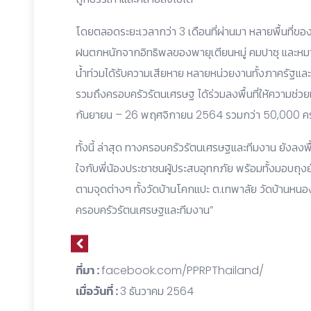
โดยตลอดระยะเวลากว่า 3 เดือนที่ผ่านมา หลายพื้นที่
ฝนตกหนักจากอิทธิพลของพายุเตียนหมู่ คมปาซุ และหมา
น้ำท่วมได้รับความเสียหาย หลายหน่วยงานทั้งภาครัฐและ
รวมถึงครอบครัวรัตนเศรษฐ ได้ร่วมลงพื้นที่ให้ความช่วยเหล
กันยายน – 26 พฤศจิกายน 2564 รวมกว่า 50,000 ครั
ทั้งนี้ ล่าสุด ทางครอบครัวรัตนเศรษฐและทีมงาน ยังลงพื
ใจกับพี่น้องประชาชนผู้ประสบอุทกภัย พร้อมทั้งมอบถุง
ตามจุดต่างๆ ทั้งวัดบ้านโคกแปะ ต.เทพาลัย วัดบ้านห
ครอบครัวรัตนเศรษฐและทีมงาน”
ที่มา :
facebook.com/PPRPThailand/
เมื่อวันที่ :
3 ธันวาคม 2564