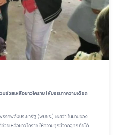
วมช่วยเหลือชาวโคราช ให้บรรเทาความเดือด
า พรรคพลังประชารัฐ (พปชร.) เผยว่า ในนามของ
ช่วยเหลือชาวโคราช ให้ความทุกข์จากอุทกภัยได้