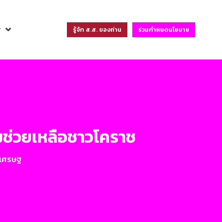
ฐ
รู้จัก ส.ส. ของท่าน
ร่วมกำหนดนโยบาย
มช่วยเหลือชาวโคราช
นเศรษฐ