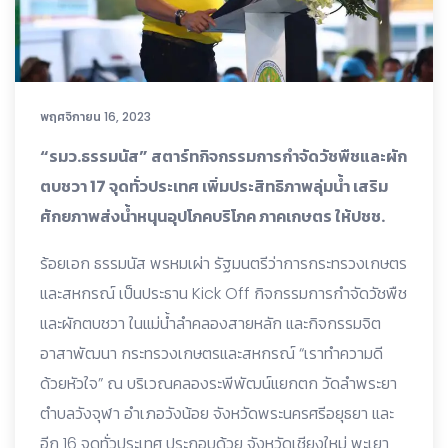
พฤศจิกายน 16, 2023
“รมว.ธรรมนัส” สตาร์ทกิจกรรมการกำจัดวัชพืชและผัก
ตบชวา 17 จุดทั่วประเทศ เพิ่มประสิทธิภาพลุ่มน้ำ เสริม
ศักยภาพส่งน้ำหนุนอุปโภคบริโภค ภาคเกษตร ให้ปชช.
ร้อยเอก ธรรมนัส พรหมเผ่า รัฐมนตรีว่าการกระทรวงเกษตร
และสหกรณ์ เป็นประธาน Kick Off กิจกรรมการกำจัดวัชพืช
และผักตบชวา ในแม่น้ำลำคลองสายหลัก และกิจกรรมจิต
อาสาพัฒนา กระทรวงเกษตรและสหกรณ์ “เราทำความดี
ด้วยหัวใจ” ณ บริเวณคลองระพีพัฒน์แยกตก วัดลำพระยา
ตำบลวังจุฬา อำเภอวังน้อย จังหวัดพระนครศรีอยุธยา และ
อีก 16 จุดทั่วประเทศ ประกอบด้วย จังหวัดเชียงใหม่ พะเยา