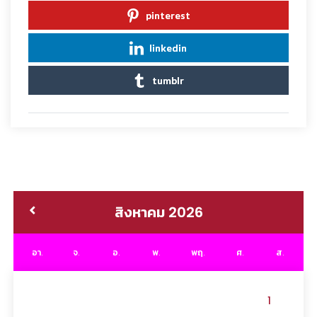
pinterest
linkedin
tumblr
สิงหาคม 2026
อา.
จ.
อ.
พ.
พฤ.
ศ.
ส.
1