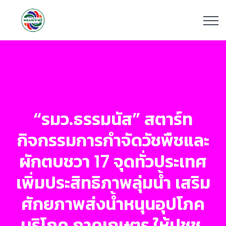
“รมว.ธรรมนัส” สตาร์ท
กิจกรรมการกำจัดวัชพืชและ
ผักตบชวา 17 จุดทั่วประเทศ
เพิ่มประสิทธิภาพลุ่มน้ำ เสริม
ศักยภาพส่งน้ำหนุนอุปโภค
บริโภค ภาคเกษตร ให้ปชช.