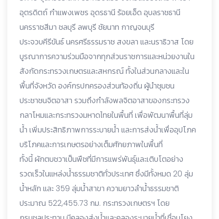
อุตรดิตถ์ กำแพงเพชร อุดรธานี ร้อยเอ็ด อุบลราชธานี
นครราชสีมา ชลบุรี ลพบุรี ชัยนาท กาญจนบุรี
ประจวบคีรีขันธ์ นครศรีธรรมราช สงขลา และนราธิวาส โดย
บูรณาการความร่วมมือจากทุกส่วนราชการและหน่วยงานใน
สังกัดกระทรวงเกษตรและสหกรณ์ ทั้งในส่วนกลางและใน
พื้นที่จังหวัด องค์กรปกครองส่วนท้องถิ่น ผู้นำชุมชน
ประชาชนจิตอาสา รวมถึงกำลังพลจิตอาสาของกระทรวง
กลาโหมและกระทรวงมหาดไทยในพื้นที่ เพื่อพัฒนาพื้นที่ลุ่ม
น้ำ เพิ่มประสิทธิภาพการระบายน้ำ และการส่งน้ำเพื่ออุปโภค
บริโภคและการเกษตรอย่างเต็มศักยภาพในพื้นที่
ทั้งนี้ ผักตบชวาเป็นพืชที่มีการแพร่พันธุ์และเติบโตอย่าง
รวดเร็วในแหล่งน้ำธรรมชาติทั่วประเทศ ซึ่งมีทั้งหมด 20 ลุ่ม
น้ำหลัก และ 359 ลุ่มน้ำสาขา ความยาวลำน้ำธรรมชาติ
ประมาณ 522,455.73 กม. กระทรวงเกษตรฯ โดย
กรมชลประทาน มีคลองส่งน้ำและคลองระบายน้ำที่เชื่อมโยง