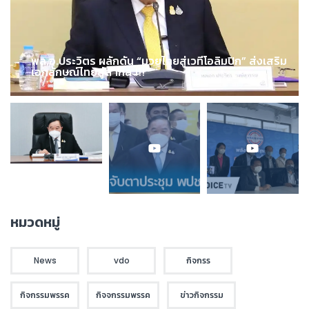
พล.อ.ประวิตร ผลักดัน “มวยไทยสู่เวทีโอลิมปิก” ส่งเสริม
เอกลักษณ์ไทยสู่สากล !!!
หมวดหมู่
News
vdo
กิจกรร
กิจกรรมพรรค
กิจจกรรมพรรค
ข่าวกิจกรรม