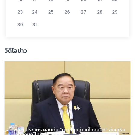
23
24
25
26
27
28
29
30
31
วิดีโอข่าว
พล.อ.ประวิตร ผลักดัน “มวยไทยสู่เวทีโอลิมปิก” ส่งเสริม
เอกลักษณ์ไทยสู่สากล !!!