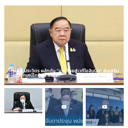
พล.อ.ประวิตร ผลักดัน “มวยไทยสู่เวทีโอลิมปิก” ส่งเสริม
เอกลักษณ์ไทยสู่สากล !!!