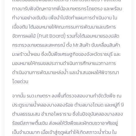
ทางมารับฟังปัญหาจากพี่น้องเกษตรกรโดยตรง และพร้อม
ทำงานอย่างเข้มข้น เพื่อนำไปจัดทำแผนการดำเนินงาน ใน
เบื้องต้น ได้มอบหมายให้คณะกรรมการพัฒนาและบริหาร
จัดการผลไม้ (Fruit Board) รวมทั้งได้มอบหมายรองปลัด
กระทรวงเกษตรและสหกรณ์ ตั้ง Mr.สินค้า ขับเคลื่อนสินค้า
มะพร้าวน้ำหอม ซึ่งเป็นพืชเศรษฐกิจของจังหวัดราชบุรี และ
มอบหมายให้กรมชลประทานดำเนินการศึกษาแนวทางการ
ดำเนินงานการพัฒนาแหล่งน้ำ และนำเสนอผลให้พิจารณา
โดยด่วน
จากนั้น รมว.เกษตรฯ ลงพื้นที่ตรวจสอบงานกำจัดวัชพืช ณ
ประตูระบายน้ำคลองบางสองร้อย ตำบลบางโตนด และหมู่ที่ 9
ตำบลธรรมเสน อำเภอโพธาราม ซึ่งในปัจจุบันคลองบางสอง
ร้อยมีสภาพตื้นเขิน ส่งผลให้วัชพืชและผักตบชวาอาศัยอยู่
เป็นจำนวนมาก เมื่อเข้าสู่ฤดูฝนทำให้เกิดสภาวะน้ำท่วม ใน