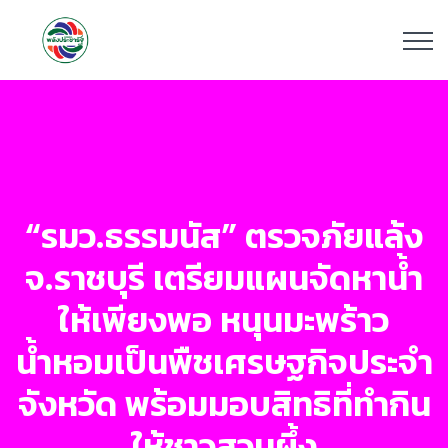
“รมว.ธรรมนัส” ตรวจภัยแล้ง
จ.ราชบุรี เตรียมแผนจัดหาน้ำ
ให้เพียงพอ หนุนมะพร้าว
น้ำหอมเป็นพืชเศรษฐกิจประจำ
จังหวัด พร้อมมอบสิทธิที่ทำกิน
ให้ชาวสวนผึ้ง