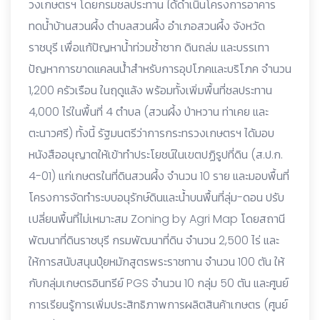
วงเกษตรฯ โดยกรมชลประทาน ได้ดำเนินโครงการอาคาร
ทดนํ้าบ้านสวนผึ้ง ตําบลสวนผึ้ง อําเภอสวนผึ้ง จังหวัด
ราชบุรี เพื่อแก้ปัญหาน้ำท่วมซ้ำซาก ดินถล่ม และบรรเทา
ปัญหาการขาดแคลนน้ําสำหรับการอุปโภคและบริโภค จํานวน
1,200 ครัวเรือน ในฤดูแล้ง พร้อมทั้งเพิ่มพื้นที่ชลประทาน
4,000 ไร่ในพื้นที่ 4 ตำบล (สวนผึ้ง ป่าหวาน ท่าเคย และ
ตะนาวศรี) ทั้งนี้ รัฐมนตรีว่าการกระทรวงเกษตรฯ ได้มอบ
หนังสืออนุญาตให้เข้าทำประโยชน์ในเขตปฏิรูปที่ดิน (ส.ป.ก.
4-01) แก่เกษตรในที่ดินสวนผึ้ง จำนวน 10 ราย และมอบพื้นที่
โครงการจัดทำระบบอนุรักษ์ดินและน้ำบนพื้นที่ลุ่ม-ดอน ปรับ
เปลี่ยนพื้นที่ไม่เหมาะสม Zoning by Agri Map โดยสถานี
พัฒนาที่ดินราชบุรี กรมพัฒนาที่ดิน จำนวน 2,500 ไร่ และ
ให้การสนับสนุนปุ๋ยหมักสูตรพระราชทาน จำนวน 100 ตัน ให้
กับกลุ่มเกษตรอินทรีย์ PGS จำนวน 10 กลุ่ม 50 ตัน และศูนย์
การเรียนรู้การเพิ่มประสิทธิภาพการผลิตสินค้าเกษตร (ศูนย์