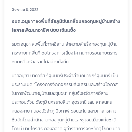
สิงหาคม 8, 2022
รมต.อนุชา”ลงพื้นที่ชัยภูมิขับเคลื่อนกองทุนหมู่บ้านสร้าง
โอกาสพัฒนาอาชีพ ปชช เข้มแข็ง
รมต.อนุชา ลงพื้นที่ภาคอีสาน ย้ำความสำเร็จกองทุนหมู่บ้าน
กระจายทุกพื้นที่ ชงโครงการเลี้ยงโค หนทางรอดเกษตรกร
หมดหนี้ สร้างรายได้อย่างยั่งยืน
นายอนุชา นาคาศัย รัฐมนตรีประจำสำนักนายกรัฐมนตรี เป็น
ประธานเปิด “โครงการจัดกิจกรรมส่งเสริมและสร้างโอกาส
ในการพัฒนาหมู่บ้านและชุมชน” กลุ่มจังหวัดภาคอีสาน
ประกอบด้วย ชัยภูมิ นครราชสีมา อุดรธานี เลย สกลนคร
หนองคาย หนองบัวลำภู บึงกาฬ ขอนแก่น และมหาสารคาม
ซึ่งจัดโดยสำนักงานกองทุนหมู่บ้านและชุมชนเมืองแห่งชาติ
โดยมี นายไกรสร กองฉลาด ผู้ว่าราชการจังหวัดสุโขทัย นาย