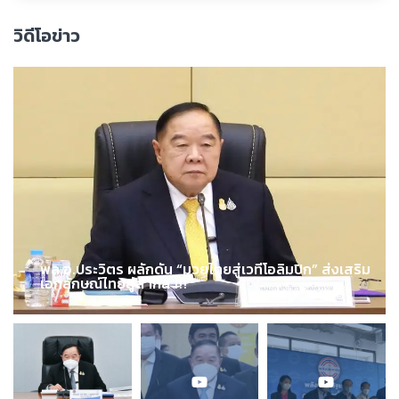
วิดีโอข่าว
พล.อ.ประวิตร ผลักดัน “มวยไทยสู่เวทีโอลิมปิก” ส่งเสริม
เอกลักษณ์ไทยสู่สากล !!!