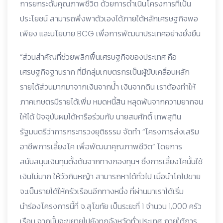
การยกระดับคุณภาพชีวิต ด้วยการดำเนินโครงการที่เป็น
ประโยชน์ สามารถพึ่งพาตัวเองได้ภายใต้หลักเศรษฐกิจพอ
เพียง และนโยบาย BCG เพื่อการพัฒนาประเทศอย่างยั่งยืน
“ส่วนสำคัญที่ช่วยพลิกฟื้นเศรษฐกิจของประเทศ คือ
เศรษฐกิจฐานราก ที่มีกลุ่มเกษตรกรเป็นผู้ขับเคลื่อนหลัก
รายได้ส่วนมากมาจากเงินจากน้ำ เงินจากดิน เราต้องทำให้
ภาคเกษตรมีรายได้เพิ่ม หมดหนี้สิน หลุดพ้นจากความยากจน
ให้ได้ ปัจจุบันผมได้หารือร่วมกับ นายสมศักดิ์ เทพสุทิน
รัฐมนตรีว่าการกระทรวงยุติธรรม จัดทำ “โครงการส่งเสริม
อาชีพการเลี้ยงโค เพื่อพัฒนาคุณภาพชีวิต” โดยการ
สนับสนุนเงินทุนตั้งต้นจากทางกองทุนฯ ซึ่งการเลี้ยงโคนั้นใช้
เงินไม่มาก ให้วัวกินหญ้า สามารถหาได้ทั่วไป เมื่อนำโคไปขาย
จะเป็นรายได้ให้ครัวเรือนอีกทางหนึ่ง ที่ผ่านมาเราได้เริ่ม
นำร่องโครงการนี้ที่ จ.สุโขทัย เป็นระยะที่ 1 จำนวน 1,000 ครัว
เรือน จากนั้นจะขยายไปยังทุกจังหวัดทั่วประเทศ ภายใต้การ