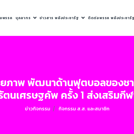
กับพรรค
บุคลากร
ข่าวสาร พลังประชารัฐ
ติดต่อพรรค พลังประชารั
ศักยภาพ พัฒนาด้านฟุตบอลของชา
ัตนเศรษฐคัพ ครั้ง 1 ส่งเสริมก
ข่าวกิจกรรม
กิจกรรม ส.ส. และสมาชิก