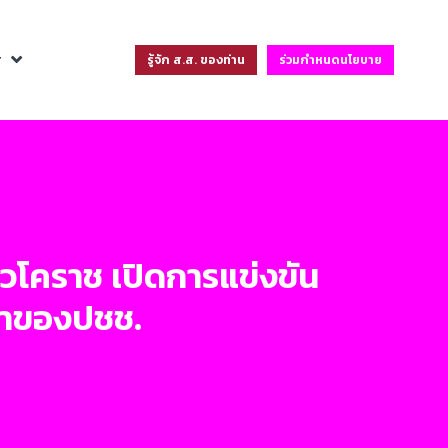
ฐ
รู้จัก ส.ส. ของท่าน
ร่วมกำหนดนโยบาย
วโคราช เปิดการแข่งขัน
ีฬาของปชช.