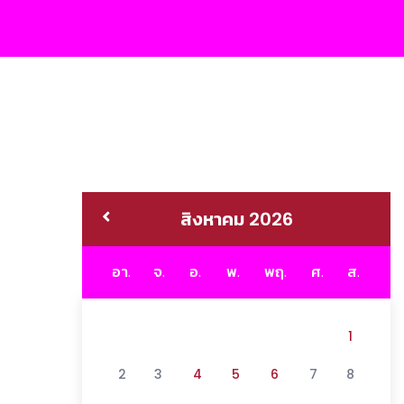
สิงหาคม 2026
อา.
จ.
อ.
พ.
พฤ.
ศ.
ส.
1
2
3
4
5
6
7
8