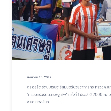
สิงหาคม 26, 2022
ดร.อธิรัฐ รัตนเศรษฐ รัฐมนตรีช่วยว่าการกระทรวงคมนา
“ครอบครัวรัตนเศรษฐ คัพ” ครั้งที่ 1 ประจำปี 2565 ณ โ
จ.นครราชสีมา