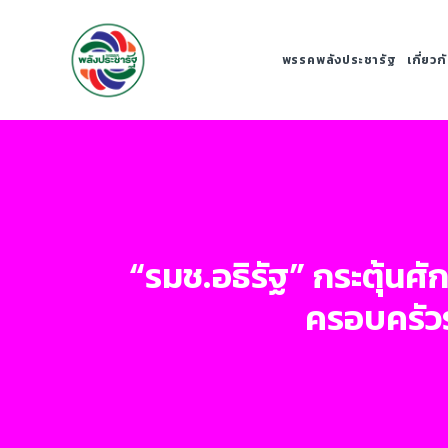
พรรคพลังประชารัฐ
เกี่ยว
“รมช.อธิรัฐ” กระตุ้น
ครอบครัวร