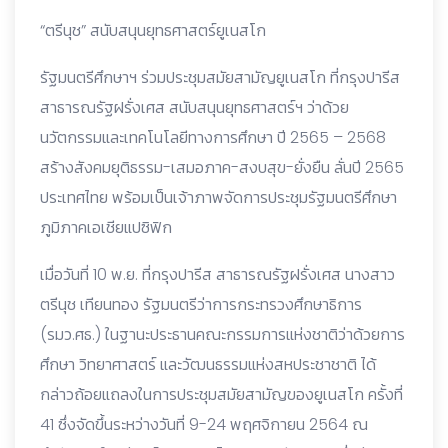
“ตรีนุช” สนับสนุนยุทธศาสตร์ยูเนสโก
รัฐมนตรีศึกษาฯ ร่วมประชุมสมัยสามัญยูเนสโก ที่กรุงปารีส
สาธารณรัฐฝรั่งเศส สนับสนุนยุทธศาสตร์ฯ ว่าด้วย
นวัตกรรมและเทคโนโลยีทางการศึกษา ปี 2565 – 2568
สร้างสังคมยุติธรรม-เสมอภาค-สงบสุข-ยั่งยืน ลั่นปี 2565
ประเทศไทย พร้อมเป็นเจ้าภาพจัดการประชุมรัฐมนตรีศึกษา
ภูมิภาคเอเชียแปซิฟิก
เมื่อวันที่ 10 พ.ย. ที่กรุงปารีส สาธารณรัฐฝรั่งเศส นางสาว
ตรีนุช เทียนทอง รัฐมนตรีว่าการกระทรวงศึกษาธิการ
(รมว.ศธ.) ในฐานะประธานคณะกรรมการแห่งชาติว่าด้วยการ
ศึกษา วิทยาศาสตร์ และวัฒนธรรมแห่งสหประชาชาติ ได้
กล่าวถ้อยแถลงในการประชุมสมัยสามัญของยูเนสโก ครั้งที่
41 ซึ่งจัดขึ้นระหว่างวันที่ 9-24 พฤศจิกายน 2564 ณ