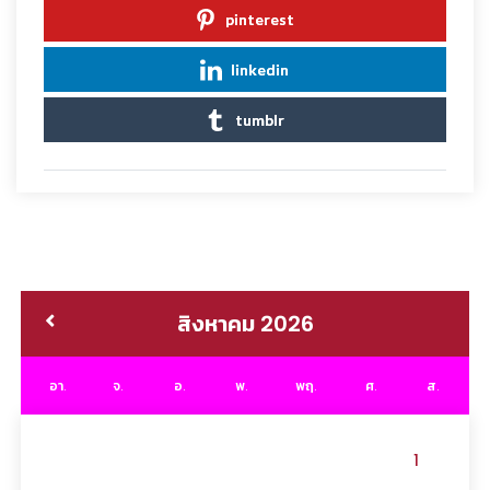
pinterest
linkedin
tumblr
สิงหาคม 2026
อา.
จ.
อ.
พ.
พฤ.
ศ.
ส.
1