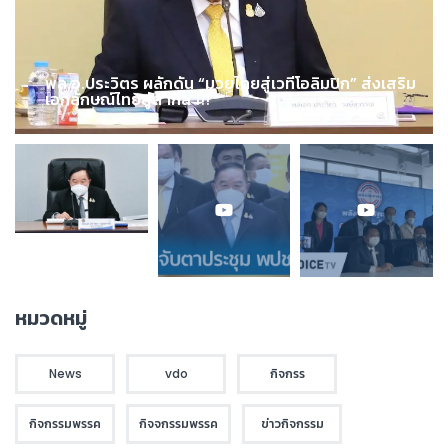
พล.อ.ประวิตร ผลักดัน “มวยไทยสู่เวทีโอลิมปิก” ส่งเสริม
เอกลักษณ์ไทยสู่สากล !!!
หมวดหมู่
News
vdo
กิจกรร
กิจกรรมพรรค
กิจจกรรมพรรค
ข่าวกิจกรรม