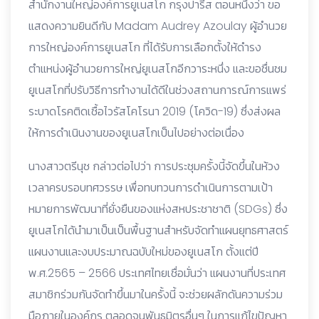
สำนักงานใหญ่องค์การยูเนสโก กรุงปารีส ตอนหนึ่งว่า ขอ
แสดงความยินดีกับ Madam Audrey Azoulay ผู้อำนวย
การใหญ่องค์การยูเนสโก ที่ได้รับการเลือกตั้งให้ดำรง
ตำแหน่งผู้อำนวยการใหญ่ยูเนสโกอีกวาระหนึ่ง และขอชื่นชม
ยูเนสโกที่ปรับวิธีการทำงานได้ดีในช่วงสถานการณ์การแพร่
ระบาดโรคติดเชื้อไวรัสโคโรนา 2019 (โควิด-19) ซึ่งส่งผล
ให้การดำเนินงานของยูเนสโกเป็นไปอย่างต่อเนื่อง
นางสาวตรีนุช กล่าวต่อไปว่า การประชุมครั้งนี้จัดขึ้นในห้วง
เวลาครบรอบทศวรรษ เพื่อทบทวนการดำเนินการตามเป้า
หมายการพัฒนาที่ยั่งยืนของแห่งสหประชาชาติ (SDGs) ซึ่ง
ยูเนสโกได้นำมาเป็นเป็นพื้นฐานสำหรับจัดทำแผนยุทธศาสตร์
แผนงานและงบประมาณฉบับใหม่ของยูเนสโก ตั้งแต่ปี
พ.ศ.2565 – 2566 ประเทศไทยเชื่อมั่นว่า แผนงานที่ประเทศ
สมาชิกร่วมกันจัดทำขึ้นมาในครั้งนี้ จะช่วยผลักดันความร่วม
มือภายในองค์กร ตลอดจนพันธมิตรอื่นๆ ในการแก้ไขปัญหา