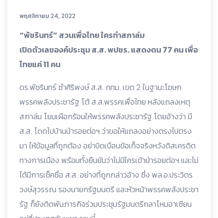
พฤศจิกายน 24, 2022
“พัชรินทร์” สวนเพื่อไทย ใครทำสภาล่ม
เปิดตัวเลของค์ประชุม ส.ส. พปชร. แสดงตน 77 คน เพื่อ
ไทยแค่ 11 คน
ดร.พัชรินทร์ ซำศิริพงษ์ ส.ส. กทม. เขต 2 ในฐานะโฆษก
พรรคพลังประชารัฐ โต้ ส.ส.พรรคเพื่อไทย หลังแถลงเหตุ
สภาล่ม โยนเผือกร้อนให้พรรคพลังประชารัฐ โดยอ้างว่า มี
ส.ส. โดดไปบ้านป่ารอยต่อฯ ว่าขอให้แถลงอย่างตรงไปตรง
มา ให้ข้อมูลที่ถูกต้อง อย่าบิดเบือนข้อเท็จจริงหวังดิสเครดิต
ทางการเมือง พร้อมทั้งยืนยันว่าไม่มีใครเข้าป่ารอยต่อฯ และไม่
ได้มีการเช็คชื่อ ส.ส. อย่างที่ถูกกล่าวอ้าง ซึ่ง พล.อ.ประวิตร
วงษ์สุวรรณ รองนายกรัฐมนตรี และหัวหน้าพรรคพลังประชา
รัฐ ก็ยังติดพันภารกิจร่วมประชุมรัฐมนตรีกลาโหมอาเซียน