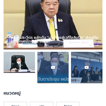
พล.อ.ประวิตร ผลักดัน “มวยไทยสู่เวทีโอลิมปิก” ส่งเสริม
เอกลักษณ์ไทยสู่สากล !!!
หมวดหมู่