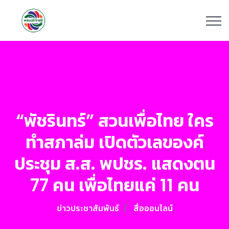
“พัชรินทร์” สวนเพื่อไทย ใคร
ทำสภาล่ม เปิดตัวเลของค์
ประชุม ส.ส. พปชร. แสดงตน
77 คน เพื่อไทยแค่ 11 คน
ข่าวประชาสัมพันธ์
สื่อออนไลน์