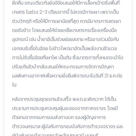
ยึดคืน ขณะเดียวกันยังมีข้อเสนอให้มีการล็อกเป้าตรึงพื้นที่
เกษตร ในช่วง 2-3 เดือนจากนี้ ไม่ควรมีการเผา เพราะเป็น
ช่วงวิกฤติ หรือให้มีการเผาน้อยที่สุด ควรมีมาตรการลดเผา
ตอซังข้าว โดยเสนอให้ช่วยเหลือเกษตรกรเรื่องเครื่องมือ
อุปกรณ์ เช่น น้ำยาอีเอ็มช่วยย่อยสลาย หรืออาจร่วมมือกับ
เอกชนรับซื้อใบอ้อย ใบข้าวโพดมาอัดเป็นพลังงานชีวมวล
การไม่รับซื้ออ้อยที่เผาไฟ เป็นต้น ซึ่งมาตรการทั้งหมดจะนำไป
ปรับแก้แล้วนำกลับเสนอให้คณะกรรมการจัดการปัญหา
มลพิษทางอากาศเพื่อความยั่งยืนพิจารณาในวันที่ 21 ธ.ค.ต่อ
ไป
หลังจากประชุมชุดแรกแล้วเสร็จ พล.ต.อ.พัชรวาท ได้เป็น
ประธานการประชุมควบคุมฝุ่นละอองจากภาคจราจร โดยมี
ตัวแทนจากกรมการขนส่งทางบก รองผู้บัญชาการ
ตำรวจนครบาล ผู้บังคับการกองบังคับการตำรวจจราจร และ
ผู้บังคับการตำรวจภูธรจังหวัดปทุมธานี นนทบุรี