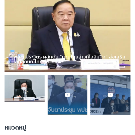
พล.อ.ประวิตร ผลักดัน “มวยไทยสู่เวทีโอลิมปิก” ส่งเสริม
เอกลักษณ์ไทยสู่สากล !!!
หมวดหมู่