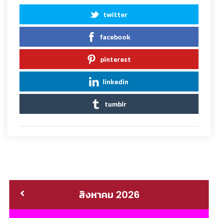
twitter
facebook
pinterest
linkedin
tumblr
สิงหาคม 2026