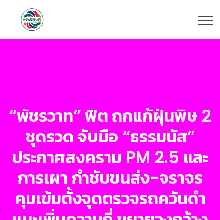
“พัชรวาท” ฟิต ถกแก้ฝุ่นพิษ 2
ชุดรวด จับมือ “ธรรมนัส”
ประกาศสงคราม PM 2.5 และ
การเผา กำชับขนส่ง-จราจร
คุมเข้มตั้งจุดตรวจรถควันดำ
แนะเพิ่มความถี่ ขยายวงกว้าง