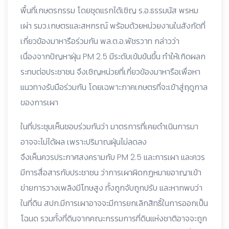
พื้นที่เกษตรกรรม โดยชุดแรกได้เชิญ ร.อ.ธรรมนัส พรหม
เผ่า รมว.เกษตรและสหกรณ์ พร้อมด้วยหน่วยงานในสังกัดที่
เกี่ยวข้องมาหารือร่วมกัน พล.ต.อ.พัชรวาท กล่าวว่า
เนื่องจากปัญหาฝุ่น PM 2.5 มีระดับเข้มข้นขึ้น ทำให้เกิดผลก
ระทบต่อประชาชน จึงเชิญหน่วยที่เกี่ยวข้องมาหารือเพื่อหา
แนวทางรับมือร่วมกัน โดยเฉพาะภาคเกษตรที่จะเข้าสู่ฤดูกาล
ของการเผา
ในที่ประชุมเห็นชอบร่วมกันว่า มาตรการที่เคยดำเนินการมา
อาจจะไม่ได้ผล เพราะปริมาณฝุ่นไม่ลดลง
จึงเห็นควรประกาศสงครามกับ PM 2.5 และการเผา และควร
มีการสื่อสารกับประชาชน ว่าการเผาผิดกฏหมายอาญาเข้า
ข่ายการวางเพลิงมีโทษสูง ทั้งถูกจับถูกปรับ และหากพบว่า
ในที่ดิน สปก.มีการเผาอาจจะมีการยกเลิกสิทธิ์ในการออกเป็น
โฉนด รวมทั้งที่ดินจากคณะกรรมการที่ดินแห่งชาติอาจจะถูก