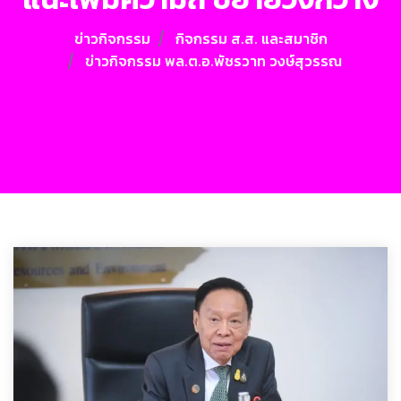
ข่าวกิจกรรม
กิจกรรม ส.ส. และสมาชิก
ข่าวกิจกรรม พล.ต.อ.พัชรวาท วงษ์สุวรรณ