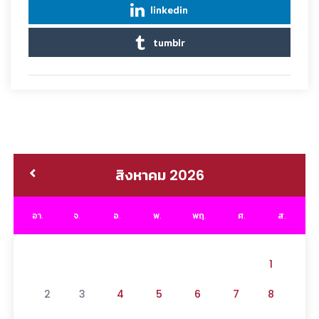
linkedin
tumblr
สิงหาคม 2026
อา.
จ.
อ.
พ.
พฤ.
ศ.
ส.
1
2
3
4
5
6
7
8