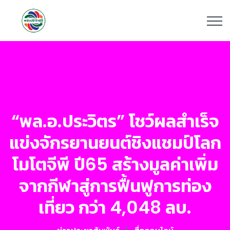
“พล.อ.ประวิตร” โชว์ผลสำเร็จ
แข่งจักรยานยนต์ชิงแชมป์โลก
โมโตจีพี ปี65 สร้างมูลค่าเพิ่ม
จากกีฬาสู่การฟื้นฟูการท่อง
เที่ยว กว่า 4,048 ลบ.