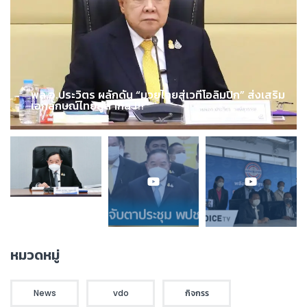
พล.อ.ประวิตร ผลักดัน “มวยไทยสู่เวทีโอลิมปิก” ส่งเสริม
เอกลักษณ์ไทยสู่สากล !!!
หมวดหมู่
News
vdo
กิจกรร