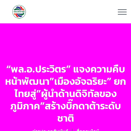
“พล.อ.ประวิตร” แจงความคืบ
หน้าพัฒนา”เมืองอัจฉริยะ” ยก
ไทยสู่”ผู้นำด้านดิจิทัลของ
ภูมิภาค”สร้างบิ๊กดาต้าระดับ
ชาติ