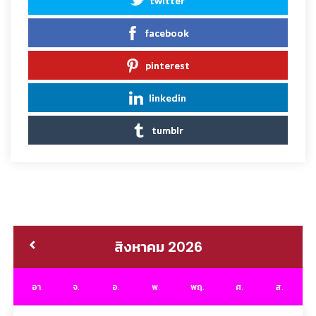
twitter
facebook
pinterest
linkedin
tumblr
สิงหาคม 2026
อา.
จ.
อ.
พ.
พฤ.
ศ.
ส.