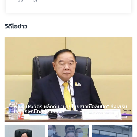
วิดีโอข่าว
พล.อ.ประวิตร ผลักดัน “มวยไทยสู่เวทีโอลิมปิก” ส่งเสริม
เอกลักษณ์ไทยสู่สากล !!!