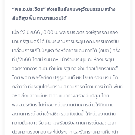
“พล.อ.ประวิตร” ส่งเสริมสังคมพหุวัฒนธรรม สร้าง
สันติสุข ฟื้น ศก.ชายแดนใต้
เมื่อ 23 มี.ค.66 ,10.00 น. พล.อ.ประวิตร วงษ์สุวรรณ รอง
นายกรัฐมนตรี ได้เป็นประธานการประชุม คณะกรรมการขับ
เคลื่อนการแก้ไขปัญหา จังหวัดชายแดนภาคใต้ (คปต.) ครั้ง
ที่ 1/2566 โดยมี รมช.กห. เข้าร่วมประชุม ณ ห้องประชุม
วิจิตรวาทการ สมช. ทำเนียบรัฐบาล ผ่านสื่ออิเล็กทรอนิกส์
โดย พล.ท.พัชร์ชศักดิ์ ปฏิรูปานนท์ ผช.โฆษก รอง นรม. ได้
กล่าวว่า ที่ประชุมได้รับทราบ สถานการณ์ด้านการข่าวในพื้นที่
จชต.ซึ่งมีความคืบหน้าตามแนวทางสร้างสันติสุข โดย
พล.อ.ประวิตร ได้กำชับ หน่วยงานด้านการข่าวให้ติดตาม
สถานการณ์ อย่างใกล้ชิด รวมทั้งเน้นย้ำให้หน่วยงานด้าน
ความมั่นคง เตรียมความพร้อมรับสถานการณ์ตลอดเวลา
ด้วยความรอบคอบ และไม่ประมาท และรับทราบความคืบหน้า