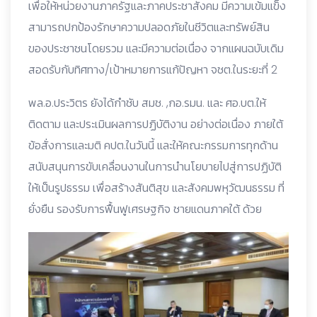
เพื่อให้หน่วยงานภาครัฐและภาคประชาสังคม มีความเข้มแข็ง
สามารถปกป้องรักษาความปลอดภัยในชีวิตและทรัพย์สิน
ของประชาชนโดยรวม และมีความต่อเนื่อง จากแผนฉบับเดิม
สอดรับกับทิศทาง/เป้าหมายการแก้ปัญหา จชต.ในระยะที่ 2
พล.อ.ประวิตร ยังได้กำชับ สมช. ,กอ.รมน. และ ศอ.บต.ให้
ติดตาม และประเมินผลการปฏิบัติงาน อย่างต่อเนื่อง ภายใต้
ข้อสั่งการและมติ คปต.ในวันนี้ และให้คณะกรรมการทุกด้าน
สนับสนุนการขับเคลื่อนงานในการนำนโยบายไปสู่การปฏิบัติ
ให้เป็นรูปธรรม เพื่อสร้างสันติสุข และสังคมพหุวัฒนธรรม ที่
ยั่งยืน รองรับการฟื้นฟูเศรษฐกิจ ชายแดนภาคใต้ ด้วย