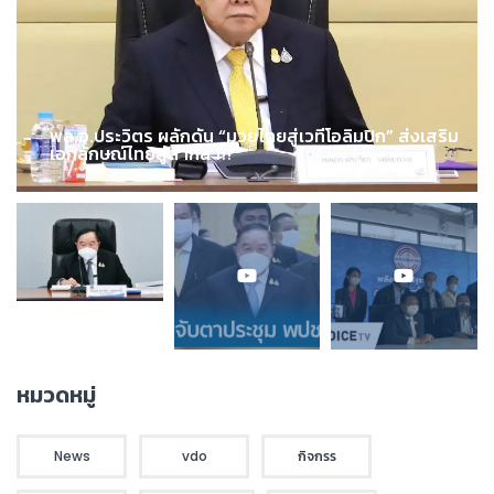
พล.อ.ประวิตร ผลักดัน “มวยไทยสู่เวทีโอลิมปิก” ส่งเสริม
เอกลักษณ์ไทยสู่สากล !!!
หมวดหมู่
News
vdo
กิจกรร