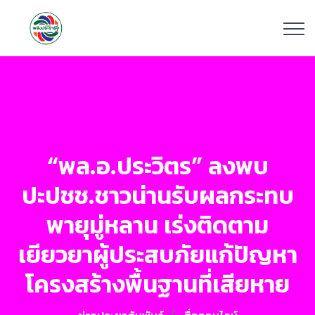
“พล.อ.ประวิตร” ลงพบ
ปะปชช.ชาวน่านรับผลกระทบ
พายุมู่หลาน เร่งติดตาม
เยียวยาผู้ประสบภัยแก้ปัญหา
โครงสร้างพื้นฐานที่เสียหาย