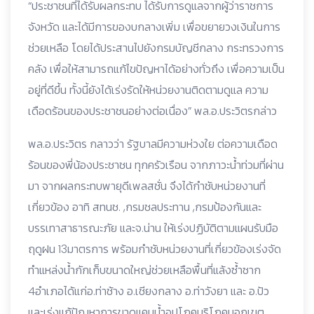
“ประชาชนที่ได้รับผลกระทบ ได้รับการดูแลจากผู้ว่าราชการ
จังหวัด และได้มีการของบกลางเพิ่ม เพื่อขยายวงเงินในการ
ช่วยเหลือ โดยได้ประสานไปยังกรมบัญชีกลาง กระทรวงการ
คลัง เพื่อให้สามารถแก้ไขปัญหาได้อย่างทั่วถึง เพื่อความเป็น
อยู่ที่ดีขึ้น ทั้งนี้ยังได้เร่งรัดให้หน่วยงานติดตามดูแล ความ
เดือดร้อนของประชาชนอย่างต่อเนื่อง” พล.อ.ประวิตรกล่าว
พล.อ.ประวิตร กลาวว่า รัฐบาลมีความห่วงใย ต่อความเดือด
ร้อนของพี่น้องประชาชน ทุกครัวเรือน จากภาวะน้ำท่วมที่ผ่าน
มา จากผลกระทบพายุดีเพลสชั่น จึงได้กำชับหน่วยงานที่
เกี่ยวข้อง อาทิ สทนช. ,กรมชลประทาน ,กรมป้องกันและ
บรรเทาสาธารณะภัย และจ.น่าน ให้เร่งปฏิบัติตามแผนรับมือ
ฤดูฝน 13มาตรการ พร้อมกำชับหน่วยงานที่เกี่ยวข้องเร่งจัด
ทำแหล่งน้ำกักเก็บขนาดใหญ่ช่วยเหลือพื้นที่แล้งซ้ำซาก
4อำเภอได้แก่อ.ท่าช้าง อ.เชียงกลาง อ.ท่าวังยา และ อ.ปัว
และเร่งแก้ปัญหาการขาดแคนน้ำอุปโภคบริโภคนอกเขต