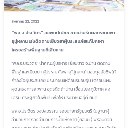
สิงหาคม 22, 2022
“พล.อ.ประวิตร” ลงพบปะปชช.ชาวน่านรับผลกระทบพา
ยุมู่หลาน เร่งติดตามเยียวยาผู้ประสบภัยแก้ปัญหา
โครงสร้างพื้นฐานที่เสียหาย
“พล.อ.ประวิตร” นำคณะผู้บริหาร เยี่ยมชาว จ.น่าน ติดตาม
ฟื้นฟู และเยียวยา ผู้ประสบภัยพายุ”มู่หลาน” มอบถุงยังชีพให้
กำลังใจผู้ประสบภัย ประชาชนแห่ต้อนรับอบอุ่น เตรียมแผน
ผุดโครงการสะพาน อุตรดิตถ์-น่าน เชื่อมโยงภูมิภาค ส่ง
เสริมเศรษฐกิจในพื้นที่ เพื่อให้ ประชาชนอยู่ดี กินดี
พล.อ.ประวิตร วงษ์สุวรรณ รองนายกรัฐมนตรี ในฐานะผู้
อำนวยการกองอำนวยการน้ำแห่งชาติ(กอนช.) พร้อมด้วย