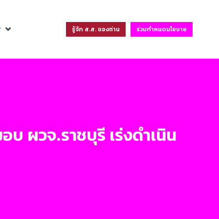
ฐ
รู้จัก ส.ส. ของท่าน
ร่วมกำหนดนโยบาย
บ ผวจ.ราชบุรี เร่งดำเนิน