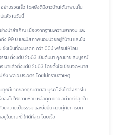
ือ อย่างรวดเร็ว โชคยังดีมีชาวบ้านได้มาพบเห็น
ปแล้ว ในวันนี้
ตอย่างน่าลำเค็ญ เนื่องจากฐานะความยากจน และ
กถึง 99 ปี และมีสภาพนอนป่วยอยู่ที่บ้าน และยัง
ซึ่งเป็นที่ดินมรดก กว่า100ปี พร้อมให้โอน
็นธรรม ตั้งแต่ปี 2563 เป็นต้นมา คุณยาย สมบูรณ์
ิตร มาแล้วตั้งแต่ปี 2563 โดยตั้งใจเขียนจดหมาย
่ถึง พล.อ.ประวิตร โดยไม่ทราบสาเหตุ
งความทุกข์ยากของคุณยายสมบูรณ์ จึงได้สั่งการใน
เร่งลงไปให้ความช่วยเหลือคุณยาย อย่างดีที่สุดใน
้ ด้วยความเป็นธรรม และยั่งยืน ควบคู่กับการยก
ู่ในขณะนี้ ให้ดีที่สุด โดยเร็ว