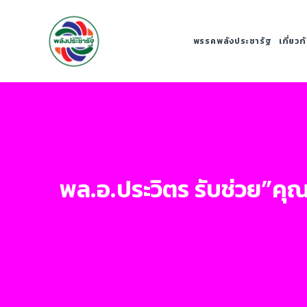
พรรคพลังประชารัฐ
เกี่ยว
พล.อ.ประวิตร รับช่วย”คุ