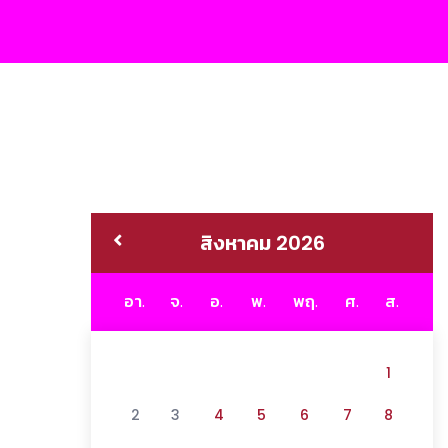
สิงหาคม 2026
อา.
จ.
อ.
พ.
พฤ.
ศ.
ส.
1
2
3
4
5
6
7
8