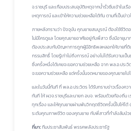
จ.ราชบุรี และเกือบประสบอุบัติเหตุจากน้ำรั่วซึมเข้าในเร
เหตุการณ์ และเข้าให้ความช่วยเหลือได้ทัน ตามที่เป็นข่าวไ
ภายหลังทราบว่า ปัจจุบัน คุณยายสมบูรณ์ ต้องใช้ชีวิ
ไม่มีใครดูแล โดยคุณยายอาศัยอยู่กับพี่สาว ซึ่งมีอายุมา
ต้องประสบกับปัญหาการถูกผู้มีอิทธิพลหลอกให้ขายที่ดิน 
กรรมสิทธิ์ โดยรู้เท่าไม่ถึงการณ์ อย่างไม่ได้รับความเป
ซึ่งครั้งหนึ่งได้เคยจะขอความช่วยเหลือ จาก พล.อ.ประว
จะขอความช่วยเหลือ แต่ครั้งนั้นจดหมายของคุณยายไปไม
และในวันนี้ทันที ที่ พล.อ.ประวิตร ได้รับทราบข่าวเรื่อ
ทันที ให้ ผวจ.ราชบุรีและนายก อบจ. พร้อมด้วยท้องถิ่น 
ทุกเรื่อง และให้คุณยายผ่านพ้นวิกฤตชีวิตครั้งนี้ไปให้ได
ระดับคุณภาพชีวิต ของคุณยาย กับพี่สาวที่กำลังล้มป่วยอย
ที่มา:
ทีมประชาสัมพันธ์ พรรคพลังประชารัฐ