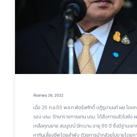
กันยายน 26, 2022
เมื่อ 26 ก.ย.65 พล.ท.พัชร์ชศักดิ์ ปฏิรูปานนท์ ผช.โฆ
รอง นรม. รักษาราชการแทน นรม. ได้สั่งการแล้วไปยัง ผ
เหลือคุณยาย สมบูรณ์ มีทะนาน อายุ 85 ปี ซึ่งมีฐานะยา
หากินเลี้ยงชีพโดยลำพัง ด้วยการนำกล้วยไปขายโดยกา