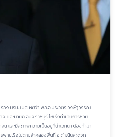
ษก รอง นรม. เปิดเผยว่า พล.อ.ประวิตร วงษ์สุวรรณ
วจ. และนายก อบจ.ราชบุรี ให้เร่งดำเนินการช่วย
กจน และมีสภาพความเป็นอยู่ที่น่าเวทนา ต้องทำมา
รพายเรือไปตามลำคลองพื้นที่ อ.ดำเนินสะดวก