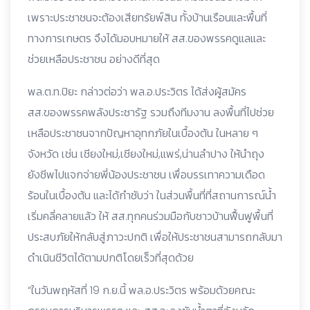
เพราะประชาชนจะต้องเสียทรัยพ์สิน ทั้งบ้านเรือนและพื้นที่
ทางการเกษตร จึงได้มอบหมายให้ สส.ของพรรคดูแลและ
ช่วยเหลือประชาชน อย่างดีที่สุด
พล.ต.ท.ปิยะ กล่าวต่อว่า พล.อ.ประวิตร ได้ส่งผู้สมัคร
สส.ของพรรคพลังประชารัฐ รวมถึงทีมงาน ลงพื้นที่ไปช่วย
เหลือประชาชนจากปัญหาอุทกภัยในเบื้องต้น ในหลาย ๆ
จังหวัด เช่น เชียงใหม่,เชียงใหม่,แพร่,น่านลำปาง ให้นำถุง
ยังชีพไปแจกจ่ายพี่น้องประชาชน เพื่อบรรเทาความเดือด
ร้อนในเบื้องต้น และได้กำชับว่า ในส่วนพื้นที่ที่สถานการณ์น้ำ
เริ่มคลี่คลายแล้ว ให้ สส.ทุกคนร่วมมือกับชาวบ้านฟื้นฟูพื้นที่
ประสบภัยให้กลับสู่ภาวะปกติ เพื่อให้ประชาชนสามารถกลับมา
ดำเนินชีวิตได้ตามปกติโดยเร็วที่สุดด้วย
“ในวันพฤหัสที่ 19 ก.ย.นี้ พล.อ.ประวิตร พร้อมด้วยคณะ