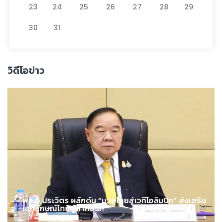
23
24
25
26
27
28
29
30
31
วิดีโอข่าว
พล.อ.ประวิตร ผลักดัน “มวยไทยสู่เวทีโอลิมปิก” ส่งเสริม
เอกลักษณ์ไทยสู่สากล !!!