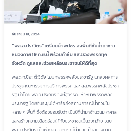
กันยายน 18, 2024
“พล.อ.ประวิตร“เตรียมนำ พปชร.ลงพื้นที่ซับน้ำตาชาว
หนองคาย 19 ก.ย.นี้ พร้อมกำชับ สส.ของพรรคทุก
จังหวัด ดูแลและช่วยเหลือประชาชนให้ดีที่สุด
พล.ต.ท.ปิยะ ต๊ะวิชัย โฆษกพรรคพลังประชารัฐ แถลงผลการ
ประชุมคณะกรรมการบริหารพรรค และ สส.พรรคพลังประชา
รัฐ นำโดย พล.อ.ประวิตร วงษ์สุวรรณ หัวหน้าพรรคพลัง
ประชารัฐ โดยที่ประชุมได้หารือถึงสถานการณ์น้ำท่วมใน
หลาย ๆ พื้นที่ ซึ่งต้องยอมรับว่า เป็นปีที่น้ำมาจำนวนมหาศาล
และสร้างความเดือดร้อนให้กับประชาชนเป็นวงกว้าง โดย
พล.อ.ประวิตร เป็นห่วงสถานการณ์น้ำท่วมเป็นอย่างมาก