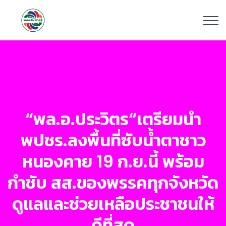
“พล.อ.ประวิตร“เตรียมนำ
พปชร.ลงพื้นที่ซับน้ำตาชาว
หนองคาย 19 ก.ย.นี้ พร้อม
กำชับ สส.ของพรรคทุกจังหวัด
ดูแลและช่วยเหลือประชาชนให้
ดีที่สุด