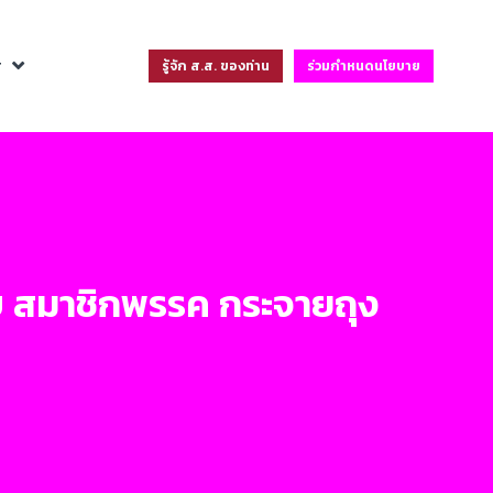
ฐ
รู้จัก ส.ส. ของท่าน
ร่วมกำหนดนโยบาย
บ สมาชิกพรรค กระจายถุง