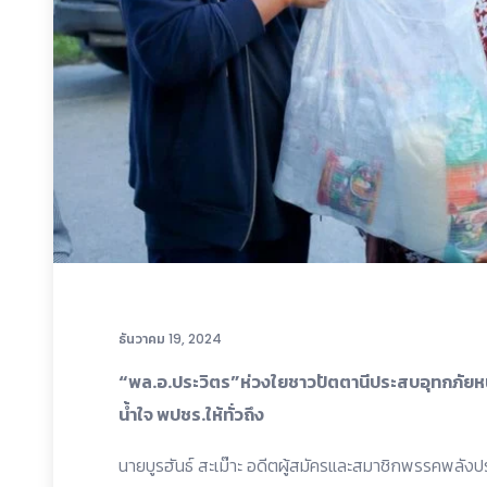
ธันวาคม 19, 2024
“พล.อ.ประวิตร”ห่วงใยชาวปัตตานีประสบอุทกภัยหน
น้ำใจ พปชร.ให้ทั่วถึง
นายบูรฮันธ์ สะเม๊าะ อดีตผู้สมัครและสมาชิกพรรคพลังปร