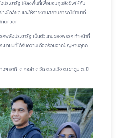
ชารัฐ ให้ลงพื้นที่เพื่อมอบถุงยังชีพให้กับ
่างใกล้ชิด และให้รายงานสถานการณ์เข้ามาที่
้ทันท่วงที
รคพลังประชารัฐ เป็นตัวแทนของพรรค ทำหน้าที่
ประชาชนที่ได้รับความเดือดร้อนจากปัญหาปอุทก
ต่างๆ อาทิ ต.กอลำ ต.วัด ต.ระแว้ง ต.เขาตูม ต. ปิ