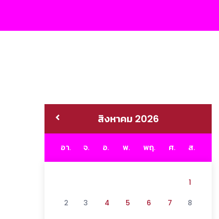
สิงหาคม 2026
อา.
จ.
อ.
พ.
พฤ.
ศ.
ส.
1
2
3
4
5
6
7
8