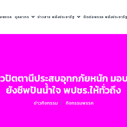
กับพรรค
บุคลากร
ข่าวสาร พลังประชารัฐ
ติดต่อพรรค พลังประชารั
าวปัตตานีประสบอุทกภัยหนัก มอ
ยังชีพปันน้ำใจ พปชร.ให้ทั่วถึง
ข่าวกิจกรรม
กิจกรรมพรรค