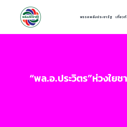
พรรคพลังประชารัฐ
เกี่ยว
“พล.อ.ประวิตร”ห่วงใยช