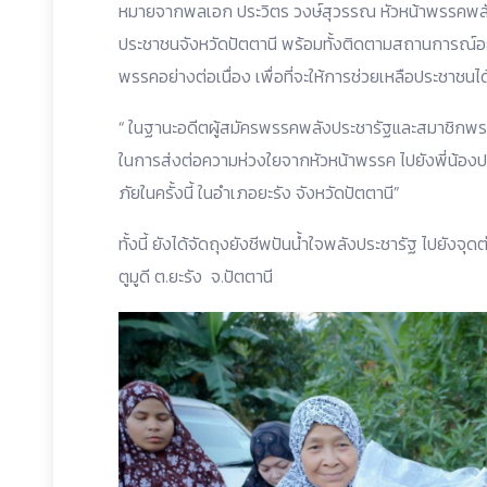
หมายจากพลเอก ประวิตร วงษ์สุวรรณ หัวหน้าพรรคพลังประ
ประชาชนจังหวัดปัตตานี พร้อมทั้งติดตามสถานการณ์อย
พรรคอย่างต่อเนื่อง เพื่อที่จะให้การช่วยเหลือประชาชนได
“ ในฐานะอดีตผู้สมัครพรรคพลังประชารัฐและสมาชิกพร
ในการส่งต่อความห่วงใยจากหัวหน้าพรรค ไปยังพี่น้อง
ภัยในครั้งนี้ ในอำเภอยะรัง จังหวัดปัตตานี”
ทั้งนี้ ยังได้จัดถุงยังชีพปันน้ำใจพลังประชารัฐ ไปยังจุด
ตูมูดี ต.ยะรัง จ.ปัตตานี