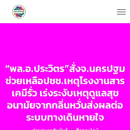
“พล.อ.ประวิตร”สั่งจ.นครปฐม
ช่วยเหลือปชช.เหตุโรงงานสาร
เคมีรั่ว เร่งระงับเหตุดูแลสุข
อนามัยจากกลิ่นหวั่นส่งผลต่อ
ระบบทางเดินหายใจ