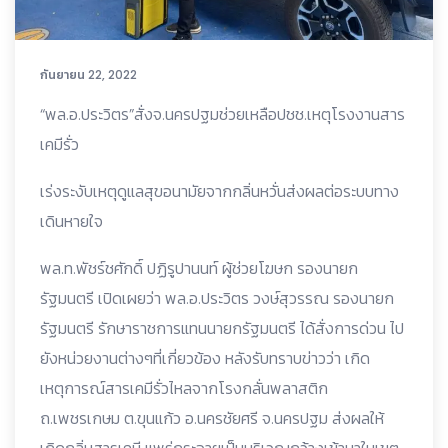
กันยายน 22, 2022
“พล.อ.ประวิตร”สั่งจ.นครปฐมช่วยเหลือปชช.เหตุโรงงานสาร
เคมีรั่ว
เร่งระงับเหตุดูแลสุขอนามัยจากกลิ่นหวั่นส่งผลต่อระบบทาง
เดินหายใจ
พล.ท.พัชร์ชศักดิ์ ปฏิรูปานนท์ ผู้ช่วยโฆษก รองนายก
รัฐมนตรี เปิดเผยว่า พล.อ.ประวิตร วงษ์สุวรรณ รองนายก
รัฐมนตรี รักษาราชการแทนนายกรัฐมนตรี ได้สั่งการด่วน ไป
ยังหน่วยงานต่างๆที่เกี่ยวข้อง หลังรับทราบข่าวว่า เกิด
เหตุการณ์สารเคมีรั่วไหลจากโรงกลั่นพลาสติก
ถ.เพชรเกษม ต.ขุนแก้ว อ.นครชัยศรี จ.นครปฐม ส่งผลให้