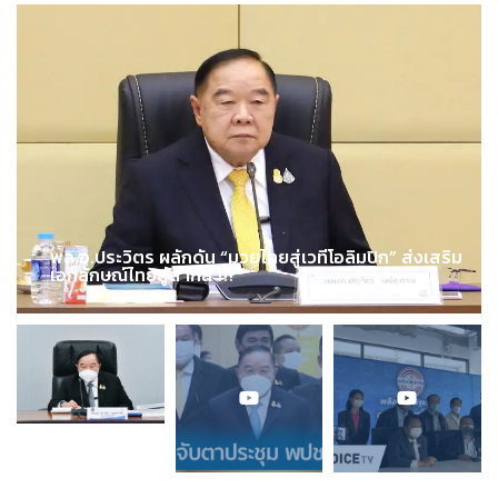
พล.อ.ประวิตร ผลักดัน “มวยไทยสู่เวทีโอลิมปิก” ส่งเสริม
เอกลักษณ์ไทยสู่สากล !!!