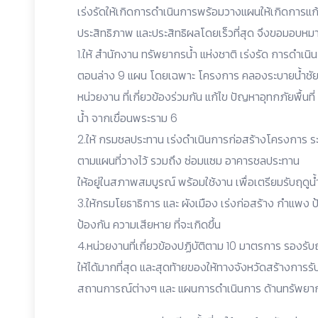
เร่งรัดให้เกิดการดำเนินการพร้อมวางแผนให้เกิดการแก้ไ
ประสิทธิภาพ และประสิทธิผลโดยเร็วที่สุด จึงขอมอบหมายให้
1.ให้ สำนักงาน ทรัพยากรน้ำ แห่งชาติ เร่งรัด การดำเน
ตอนล่าง 9 แผน โดยเฉพาะ โครงการ คลองระบายน้ำชัยนา
หน่วยงาน ที่เกี่ยวข้องร่วมกัน แก้ไข ปัญหาอุทกภัยพื้นท
น้ำ จากเขื่อนพระราม 6
2.ให้ กรมชลประทาน เร่งดำเนินการก่อสร้างโครงการ ร
ตามแผนที่วางไว้ รวมถึง ซ่อมแซม อาคารชลประทาน
ให้อยู่ในสภาพสมบูรณ์ พร้อมใช้งาน เพื่อเตรียมรับฤดูน้
3.ให้กรมโยธาธิการ และ ผังเมือง เร่งก่อสร้าง กำแพง
ป้องกัน ความเสียหาย ที่จะเกิดขึ้น
4.หน่วยงานที่เกี่ยวข้องปฏิบัติตาม 10 มาตรการ รองรับ
ให้ได้มากที่สุด และสุดท้ายของให้ทางจังหวัดสร้างการรั
สถานการณ์ต่างๆ และ แผนการดำเนินการ ด้านทรัพยา