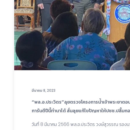
มีนาคม 8, 2023
“พล.อ.ประวิตร”ลุยตรวจโครงการน้ำเจ้าพระยาตอนล
การันตีปีนี้ทำนาได้ ลั่นลุยแก้ไขปัญหาให้ปชช.ปลื้ม
วันที่ 8 มีนาคม 2566 พล.อ.ประวิตร วงษ์สุวรรณ รอ