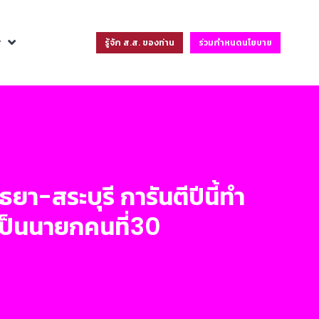
ฐ
รู้จัก ส.ส. ของท่าน
ร่วมกำหนดนโยบาย
า-สระบุรี การันตีปีนี้ทำ
กเป็นนายกคนที่30