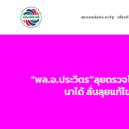
พรรคพลังประชารัฐ
เกี่ยว
“พล.อ.ประวิตร”ลุยตรวจโค
นาได้ ลั่นลุยแก