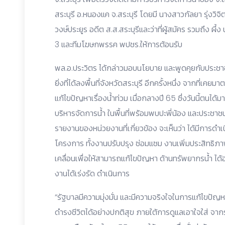
สระบุรี อ.หนองแค จ.สระบุรี โดยมี นางสาวกัลยา รุ่งว
วงษ์ประยูร อดีต ส.ส.สระบุรีและว่าที่ผู้สมัคร รวมถึง ผึ้ง น
3 และทีมโฆษกพรรค พปชร.ให้การต้อนรับ
พล.อ.ประวิตร ได้กล่าวมอบนโยบาย และพูดคุยกับประชาชน
ยิ่งที่ได้ลงพื้นที่จังหวัดสระบุรี อีกครั้งหนึ่ง จากที
แก้ไขปัญหาเรื่องน้ำท่วม เมื่อกลางปี 65 ซึ่งวันนี้ตนไ
บริหารจัดการน้ำ ในพื้นที่พร้อมพบปะพี่น้อง และประช
รายงานของหน่วยงานที่เกี่ยวข้อง จะเห็นว่า ได้มีการ
โครงการ ทั้งงานปรับปรุง ซ่อมแซม งานเพิ่มประสิทธิภา
เคลื่อนเพื่อให้สามารถแก้ไขปัญหา ด้านทรัพยากรน้ำ ได
งานได้เร่งรัด ดำเนินการ
“รัฐบาลมีความมุ่งมั่น และมีความจริงใจในการแก้ไขปัญ
ดำรงชีวิตได้อย่างปกติสุข ภายใต้การดูแลเอาใจใส่ จากร