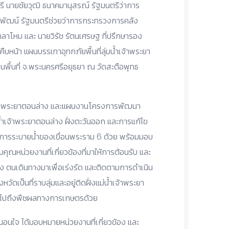
ี นายชัยวุฒิ ธนาคมานุสรณ์ รัฐมนตรีว่าการ
อมพัฒน์ รัฐมนตรีช่วยว่าการกระทรวงการคลัง
าโหม และ นายวิรัช รัตนเศรษฐ ที่ปรึกษารอง
ืบหน้า แผนบรรเทาอุทกภัยพื้นที่ลุ่มน้ำเจ้าพระยา
ื้นที่ จ.พระนครศรีอยุธยา ณ วัดสะตือพุทธ
่เจ้าพระยาตอนล่าง และแผนงานโครงการพัฒนา
มน้ำเจ้าพระยาตอนล่าง ฝั่งตะวันออก และการแก้ไข
กการระบายน้ำของเขื่อนพระราม 6 ด้วย พร้อมมอบ
คุณหน่วยงานที่เกี่ยวข้องที่มาให้การต้อนรับ และ
 ตนเดินทางมาเพื่อเร่งรัด และติดตามการดำเนิน
หวัดเป็นที่ราบลุ่มและอยู่ติดฝั่งแม่น้ำเจ้าพระยา
วมไปถึงพืชผลทางการเกษตรด้วย
่งนอนใจ ได้มอบหมายหน่วยงานที่เกี่ยวข้อง และ