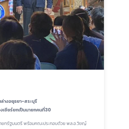
่างอยุธยา-สระบุรี
กองเชียร์ยกเป็นนายกคนที่30
งนายกรัฐมนตรี พร้อมคณะประกอบด้วย พล.อ.วิชญ์