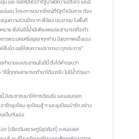
ุ่น และ ขอให้มั่นใจว่ารัฐบาลมีความจริงใจ และมี
แน่นอน โครงการขนาดใหญ่ที่รัฐดำเนินการ ต้อง
นุนความร่วมมือจาก พี่น้อง ประชาชน ในพื้นที่
าหมาย ซึ่งในปีนี้น้ำมีเพียงพแปละสามารถที่จะทำ
องชาวพระนครศรีอยุธยาทุกท่าน มีสุขภาพแข็งแรง
ค์สิ่งใด ขอให้สมความปรารถนา ทุกประการ”
การทำนาของประชาชนในปีนี้ ซึ่งได้คำตอบว่า
“ปีนี้ทุกคนสามารถทำนาได้นะครับ ไม่มีน้ำท่วมมา
นี้ มีประชาชนมาให้การต้อนรับ และมอบดอก
รารักลุงป้อม ลุงป้อมสู้ ๆ และลุงป้อมน่ารัก อย่าง
างเป็นกันเอง
งก (เขียววิมลราษฎร์อุปถัมภ์) อ.หนองแค
สระบุรี ณ ที่โรงเรียนเตรียมอุดมศึกษาพัฒนาการ