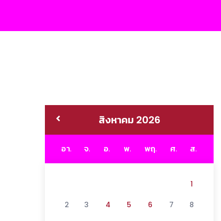
สิงหาคม 2026
อา.
จ.
อ.
พ.
พฤ.
ศ.
ส.
1
2
3
4
5
6
7
8