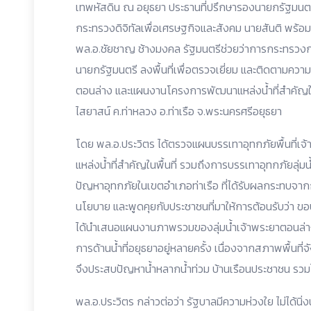
เทพหัสดิน ณ อยุธยา ประธานที่ปรึกษารองนายกรัฐมนตร
กระทรวงดิจิทัลเพื่อเศรษฐกิจและสังคม นายสันติ พร้
พล.อ.ชัยชาญ ช้างมงคล รัฐมนตรีช่วยว่าการกระทรวงกล
นายกรัฐมนตรี ลงพื้นที่เพื่อตรวจเยี่ยม และติดตามความค
ตอนล่าง และแผนงานโครงการพัฒนาแหล่งน้ำที่สำคัญในพ
ไสยาสน์ ค.ท่าหลวง อ.ท่าเรือ จ.พระนครศรีอยุธยา
โดย พล.อ.ประวิตร ได้ตรวจแผนบรรเทาอุทกภัยพื้นที
แหล่งน้ำที่สำคัญในพื้นที่ รวมถึงการบรรเทาอุทกภัยลุ่
ปัญหาอุทกภัยในเขตอำเภอท่าเรือ ที่ได้รับผลกระทบจา
นโยบาย และพูดคุยกับประชาชนที่มาให้การต้อนรับว่า ขอบ
ได้นำเสนอแผนงานภาพรวมของลุ่มน้ำเจ้าพระยาตอนล่าง
การด้านน้ำที่อยุธยาอยู่หลายครั้ง เนื่องจากสภาพพื้นที่จัง
จึงประสบปัญหาน้ำหลากน้ำท่วม บ้านเรือนประชาชน ร
พล.อ.ประวิตร กล่าวต่อว่า รัฐบาลมีความห่วงใย ไม่ได้นิ