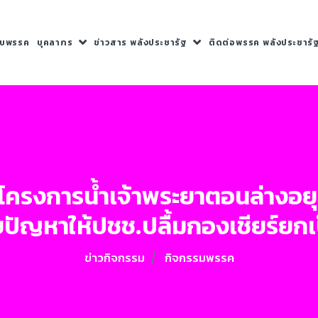
กับพรรค
บุคลากร
ข่าวสาร พลังประชารัฐ
ติดต่อพรรค พลังประชารั
รงการน้ำเจ้าพระยาตอนล่างอยุธย
้ไขปัญหาให้ปชช.ปลื้มกองเชียร์ย
ข่าวกิจกรรม
กิจกรรมพรรค