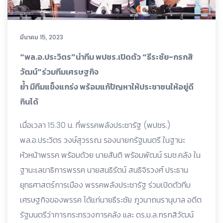
มีนาคม 15, 2023
“พล.อ.ประวิตร”นำทีม พปชร.เปิดตัว “ธีระชัย-กรกสิ
วัฒน์”ร่วมทีมเศรษฐกิจ
ย้ำ มีทีมแข็งแกร่ง พร้อมแก้ปัญหาให้ประชาชนให้อยู่ดี
กินได้
เมื่อเวลา 15.30 น. ที่พรรคพลังประชารัฐ (พปชร.)
พล.อ.ประวิตร วงษ์สุวรรณ รองนายกรัฐมนตรี ในฐานะ
หัวหน้าพรรค พร้อมด้วย นายสันติ พร้อมพัฒน์ รมช.คลัง ใน
ฐานะเลขาธิการพรรค นายสนธิรัตน์ สนธิจิรวงศ์ ประธาน
ยุทธศาสตร์การเมือง พรรคพลังประชารัฐ ร่วมเปิดตัวทีม
เศรษฐกิจของพรรค ได้แก่นายธีระชัย ภูวนาถนรานุบาล อดีต
รัฐมนตรีว่าการกระทรวงการคลัง และ ดร.ม.ล.กรกสิวัฒน์