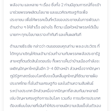
พลังงาน และหลาย ๆ เรื่อง ซึ่งทั้ง 2 ท่านมีอุดมการณ์ที่จะเข้า
มาช่วยพรรคผลิตนโยบาย และแนวคิดเศรษฐกิจเพื่อ
ประชาชน เพื่อให้พรรคเป็นที่หวังของประชาชนในการพัฒนา
ด้านต่าง ๆ ให้สำเร็จ อย่างไร ก็ตาม เมื่อหัวหน้าพรรคได้เป็น
นายกฯ ทุกนโยบายเราจะทำทันที และเห็นผลทันที
ด้านนายธีระชัย กล่าวว่า ตนขอขอบคุณท่าน พล.อ.ประวิตร ที่
ได้กรุณาเชิญให้ตนเข้ามาร่วมทำงานกับพรรคพลังประชารัฐ
สาเหตุที่ตนตัดสินใจตอบรับ ก็เพราะเห็นว่าบ้านเมืองกำลังจะ
เผชิญปัญหาใหญ่ในอีก 3-4 ปีข้างหน้า ส่วนหนึ่งจากปัญหา
ภูมิรัฐศาสตร์ของโลกซึ่งจะเป็นคลื่นลูกใหญ่ที่ซัดมาชายฝั่ง
ประเทศไทย ทั้งในด้านเศรษฐกิจ และในด้านความสัมพันธ์
ระหว่างประเทศ อีกส่วนหนึ่งจากปัญหาที่สะสมกันมาหลายปี
เช่น ปัญหาเศรษฐกิจการเงินโลก รวมถึง การบริหารประเทศ
ต้องเพิ่มนโยบายที่เน้นทำให้ประชาชนมีความเข้มแข็งในตัวเอง