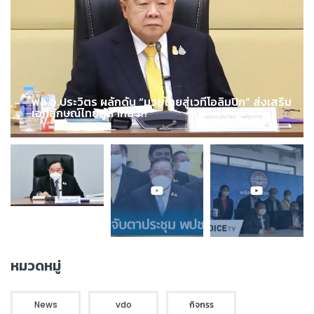
พล.อ.ประวิตร ผลักดัน “มวยไทยสู่เวทีโอลิมปิก” ส่งเสริม
เอกลักษณ์ไทยสู่สากล !!!
หมวดหมู่
News
vdo
กิจกรร