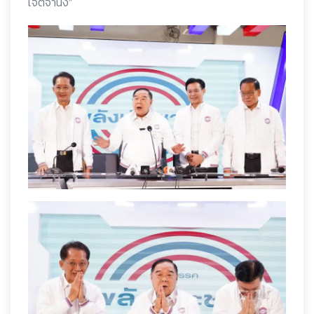
เจตจำนง”