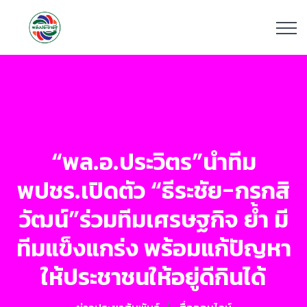
“พล.อ.ประวิตร”นำทีม
พปชร.เปิดตัว “ธีระชัย-กรกสิ
วัฒน์”ร่วมทีมเศรษฐกิจ ย้ำ มี
ทีมแข็งแกร่ง พร้อมแก้ปัญหา
ให้ประชาชนให้อยู่ดีกินได้