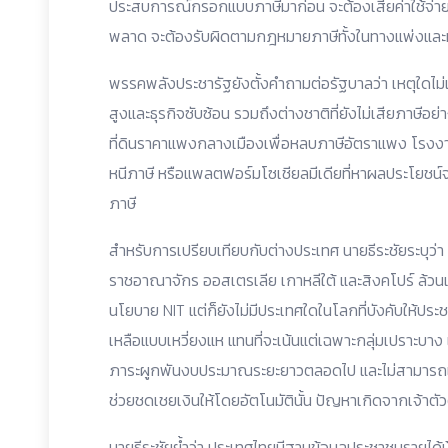
ประสบการณ์กรอกแบบภาษีมาก่อน จะต้องเสียค่าใช้จ่าย
พลาด จะต้องรับผิดตามกฎหมายภาษีทั้งในทางแพ่งแ
พรรคพลังประชารัฐยังตั้งคำถามต่อรัฐบาลว่า เหตุใดไม่เ
สูงและธุรกิจซับซ้อน รวมถึงต่างชาติที่ยังไม่เสียภาษีอ
ที่ดินราคาแพงกลางเมืองเพื่อหลบภาษีอัตราแพง โรงงา
หนีภาษี หรือแพลตฟอร์มโซเชียลมีเดียที่หาผลประโยช
ภาษี
สำหรับการเปรียบเทียบกับต่างประเทศ นายธีระชัยระบุว่า
ราชอาณาจักร ออสเตรเลีย เกาหลีใต้ และสิงคโปร์ ล้วนเ
นโยบาย NIT แต่ก็ยังไม่มีประเทศใดในโลกที่บังคับให้ป
เหลือแบบเหวี่ยงแห แทนที่จะเน้นแต่เฉพาะกลุ่มเปราะบาง 
ภาระผูกพันงบประมาณระยะยาวตลอดไป และไม่สามารถแยกแ
ช่วยชดเชยเงินให้โดยอัตโนมัตินั้น ปัญหาเกิดจากเจ้า
นายธีระชัยย้ำว่า ประเทศไทยมีฐานข้อมูลประชาชนรายได้