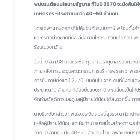
พปชร.เตือนนโยบายรัฐบาล ที่ในปี 2570 จะบังคับใ
เกษตรกร-ประชาชนกว่า 40–50 ล้านคน
โดยเฉพาะเกษตรกรที่ไม่คุ้นชินกับระบบภาษี พร้อมตั้งคำถ
และธุรกิจต่างชาติที่ยังเลี่ยงภาษีให้ครบถ้วนเสียก่อน 
ร้อนในวงกว้าง
วันนี้ 19 ส.ค.68 นายธีระชัย ภูวนาถนรานุบาล รองหั
ภายหลังการประชุมคณะกรรมการบริหารพรรค ว่าพรรคได
การยื่นภาษีตั้งแต่ปี 2570 เป็นต้นไป จากเดิมที่บังคับเฉ
ประมาณ 10 ล้านคน ที่ต้องยื่นแบบภาษี จะเปลี่ยนเป็นให้
จัดทำสวัสดิการและดูแลผู้มีรายได้น้อยได้สะดวกขึ้น
นายธีระชัยกล่าวว่า พล.อ.ประวิตร วงษ์สุวรรณ หัวหน้า
เหลือผู้มีรายได้น้อย แต่เห็นว่านโยบายนี้จะสร้างภาระอย่
จาก 10 ล้านคนเป็น 40–50 ล้านคน โดยเฉพาะเกษตรกรกว