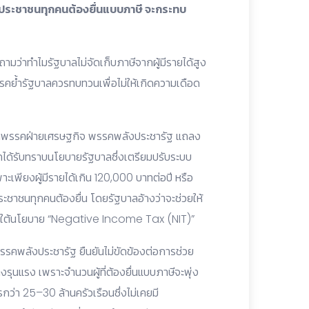
ห้ประชาชนทุกคนต้องยื่นแบบภาษี จะกระทบ
ามว่าทำไมรัฐบาลไม่จัดเก็บภาษีจากผู้มีรายได้สูง
พรรคย้ำรัฐบาลควรทบทวนเพื่อไม่ให้เกิดความเดือด
วหน้าพรรคฝ่ายเศรษฐกิจ พรรคพลังประชารัฐ แถลง
้รับทราบนโยบายรัฐบาลซึ่งเตรียมปรับระบบ
พาะเพียงผู้มีรายได้เกิน 120,000 บาทต่อปี หรือ
ประชาชนทุกคนต้องยื่น โดยรัฐบาลอ้างว่าจะช่วยให้
 ภายใต้นโยบาย “Negative Income Tax (NIT)”
พรรคพลังประชารัฐ ยืนยันไม่ขัดข้องต่อการช่วย
างรุนแรง เพราะจำนวนผู้ที่ต้องยื่นแบบภาษีจะพุ่ง
่า 25–30 ล้านครัวเรือนซึ่งไม่เคยมี