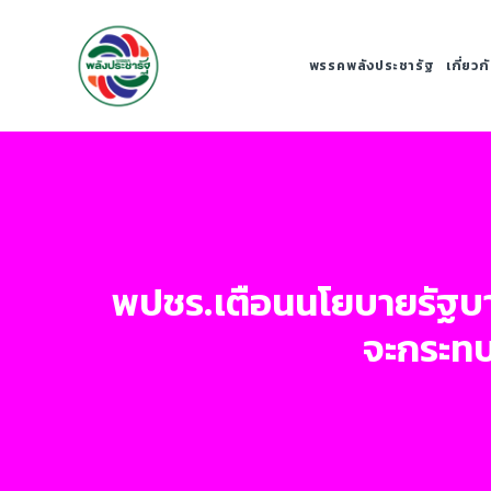
พรรคพลังประชารัฐ
เกี่ยว
พปชร.เตือนนโยบายรัฐบาล
จะกระท