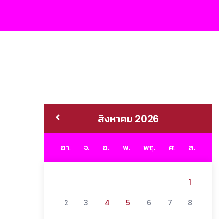
สิงหาคม 2026
อา.
จ.
อ.
พ.
พฤ.
ศ.
ส.
1
2
3
4
5
6
7
8