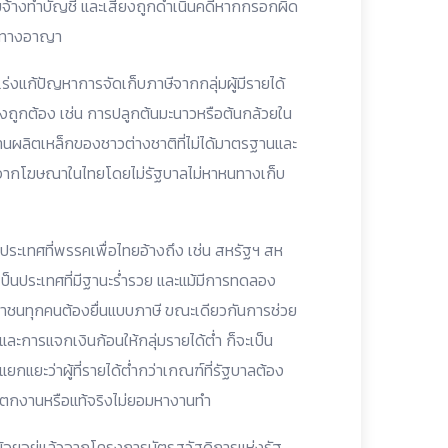
จ้างทำบัญชี และเสี่ยงถูกดำเนินคดีหากกรอกผิด
ละทางอาญา
ร่งแก้ปัญหาการจัดเก็บภาษีจากกลุ่มผู้มีรายได้
ย่างถูกต้อง เช่น การปลูกต้นมะนาวหรือต้นกล้วยใน
นผลิตเหล็กของชาวต่างชาติที่ไม่ได้มาตรฐานและ
น์จากโฆษณาในไทยโดยไม่รัฐบาลไม่หาหนทางเก็บ
 ประเทศที่พรรคเพื่อไทยอ้างถึง เช่น สหรัฐฯ สห
ป็นประเทศที่มีฐานะร่ำรวย และแม้มีการทดลอง
ระชาชนทุกคนต้องยื่นแบบภาษี ขณะเดียวกันการช่วย
และการแจกเงินก้อนให้กลุ่มรายได้ต่ำ ก็จะเป็น
ยะว่าผู้ที่รายได้ต่ำกว่าเกณฑ์ที่รัฐบาลต้อง
ตัวตกงานหรือแท้จริงไม่ยอมหางานทำ
น้อยอยู่แล้วจากโครงการบัตรสวัสดิการแห่งรัฐ