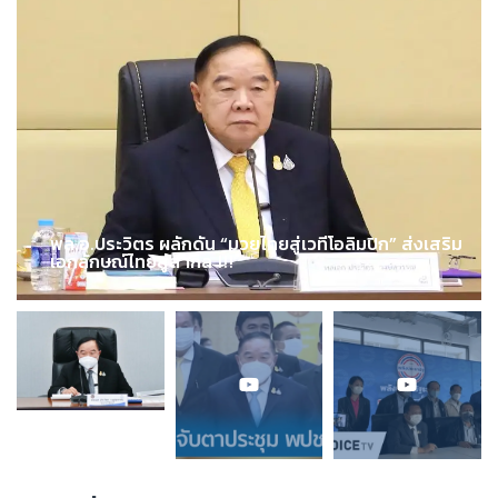
พล.อ.ประวิตร ผลักดัน “มวยไทยสู่เวทีโอลิมปิก” ส่งเสริม
เอกลักษณ์ไทยสู่สากล !!!