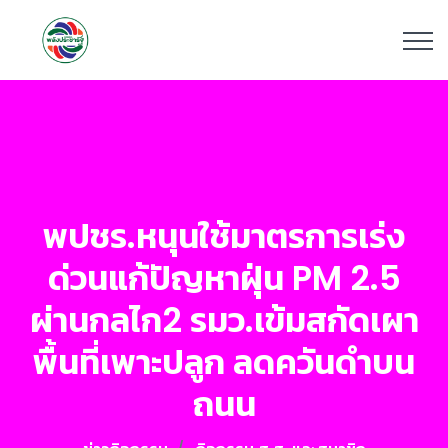
พปชร.หนุนใช้มาตรการเร่ง
ด่วนแก้ปัญหาฝุ่น PM 2.5
ผ่านกลไก2 รมว.เข้มสกัดเผา
พื้นที่เพาะปลูก ลดควันดำบน
ถนน