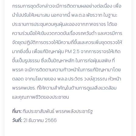
กรรมการชุดดังกล่าวจะมีการติดตามผลอย่างต่อเนื่อง เพื่อ
นำไปปรับให้เหมาะสม นอกจากนี้ พล.ต.อ.พัชรวาท ในฐานะ
ประธานการประชุมควบคุมฝุ่นละอองจากภาคจราจร ได้ขอ
ความร่วมมือให้เข้มงวดกวดขันเรื่องรถควันดำ และควรมีการ
จัดชุดปฏิบัติการตรวจให้มีความถี่ขึ้นและควรเพิ่มชุดตรวจให้
มากยิ่งขึ้น เพื่อแก้ปัญหาฝุ่น PM 2.5 จากการจราจรให้เกิด
ขึ้นเป็นรูปธรรม ซึ่งเป็นปัญหาหลัก ในการก่อฝุ่นมลพิษ ที่
พรรค จะมีการติดตามความก้าวหน้าในการแก้ปัญหามาโดย
ตลอด จากนโยบายของ พล.อ.ประวิตร วงษ์สุวรรณ หัวหน้า
พรรคพปชร. ที่ให้ความสำคัญในด้านการดูแลสิ่งแวดล้อม
และคุณภาพชีวิตของประชาชน
ที่มา:
ทีมประชาสัมพันธ์ พรรคพลังประชารัฐ
วันที่:
21 ธันวาคม 2566