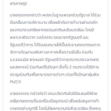
แทนราษฎร
นายอรรถกรกล่าวว่า พปชร.ในฐานะพรรคร่วมรัฐบาล ได้ร่วม
ขับเคลื่อนการบริหารงาน เพื่อผลักดันการทำงานผ่านกลไก
ของกระทรวงทรัพยากรธรรมชาติและสิ่งแวดล้อม โดยมี
พล.ต.อ.พัชรวาท วงษ์วรรณ รองนายกรัฐมนตรี และ
รัฐมนตรีว่าการ ได้รับมอบหมายให้เป็นประธานคณะกรรมการ
จัดการปัญหามลพิษทางอากาศเพื่อความยั่งยืน ร่วมกับ
ร.อ.ธรรมนัส พรหมเผ่า รัฐมนตรีว่าการกระกระทรวงเกษตร
และสหกรณ์ ร่วมกันแก้ไขปัญหา ซึ่งทั้ง 2 กระทรวงได้มีการ
ประชุมร่วมกันเพื่อหามาตรการต่างๆ เร่งแก้ไขปัญหาฝุ่นพิษ
PM2.5
นายอรรถกร กล่าวต่อว่า ขณะเดียวกันยังมีข้อเสนอให้ช่วย
เหลือเกษตรกรเรื่องเครื่องมืออุปกรณ์ เพื่อสนับสนุนการทำ
เกษตรอย่างถูกวิธี โดยไม่มีผลกระทบต่อสิ่งแวดล้อม ซึ่งคณะ