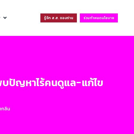
ฐ
รู้จัก ส.ส. ของท่าน
ร่วมกำหนดนโยบาย
นา พบปัญหาไร้คนดูแล-แก้ไข
ตกลิน