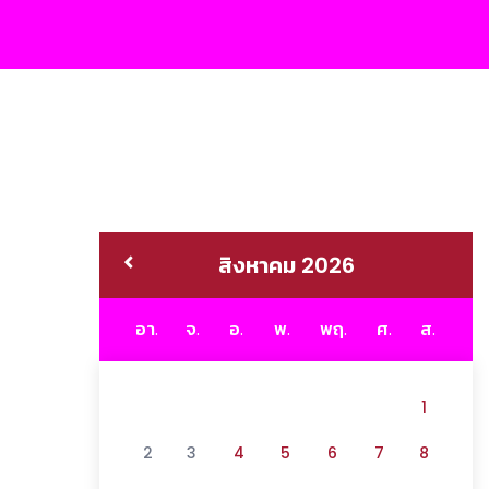
สิงหาคม 2026
อา.
จ.
อ.
พ.
พฤ.
ศ.
ส.
1
2
3
4
5
6
7
8