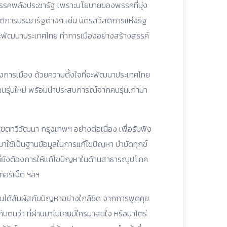
บพรรคพลังประชารัฐ เพราะนโยบายของพรรคที่มุ่ง
ิการประชารัฐต่างๆ เช่น บัตรสวัสดิการแห่งรัฐ
จที่จะพัฒนาประเทศไทย ทำการเมืองอย่างสร้างสรรค์
นทางการเมือง ด้วยความตั้งใจที่จะพัฒนาประเทศไทย
คนรุ่นใหม่ พร้อมนำประสบการณ์จากคนรุ่นเก่ามา
่เขตทวีวัฒนา กรุงเทพฯ อย่างต่อเนื่อง เพื่อรับฟัง
าใช้เป็นฐานข้อมูลในการแก้ไขปัญหา บำบัดทุกข์
พื้นที่ยังต้องการให้แก้ไขปัญหาในด้านสาธารณูปโภค
ทอร์เน็ต ฯลฯ
ห้ตนได้สัมผัสกับปัญหาอย่างใกล้ชิด จากการพูดคุย
บตนว่า ที่ผ่านมาไม่เคยมีใครมาสนใจ หรือมาไตร่