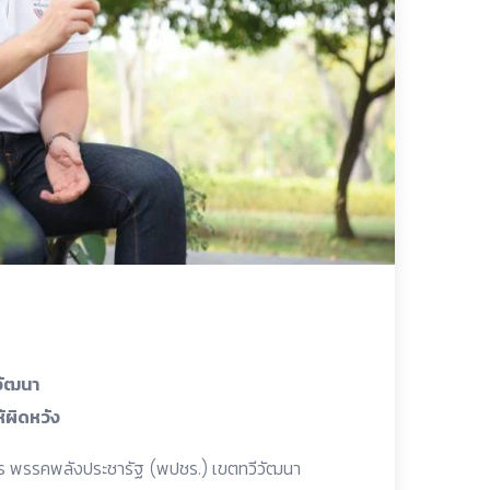
ีวัฒนา
้ผิดหวัง
าษฎร พรรคพลังประชารัฐ (พปชร.) เขตทวีวัฒนา