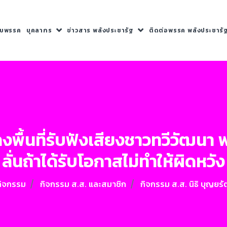
กับพรรค
บุคลากร
ข่าวสาร พลังประชารัฐ
ติดต่อพรรค พลังประชารั
ร.ลงพื้นที่รับฟังเสียงชาวทวีวัฒ
ลั่นถ้าได้รับโอกาสไม่ทำให้ผิดหวัง
กิจกรรม
กิจกรรม ส.ส. และสมาชิก
กิจกรรม ส.ส. นิธิ บุญยรั