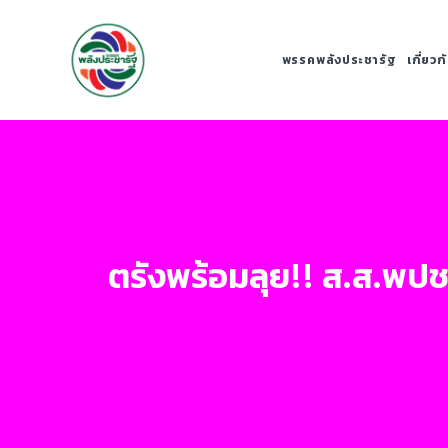
พรรคพลังประชารัฐ
เกี่ยว
ตรังพร้อมลุย!! ส.ส.พปชร