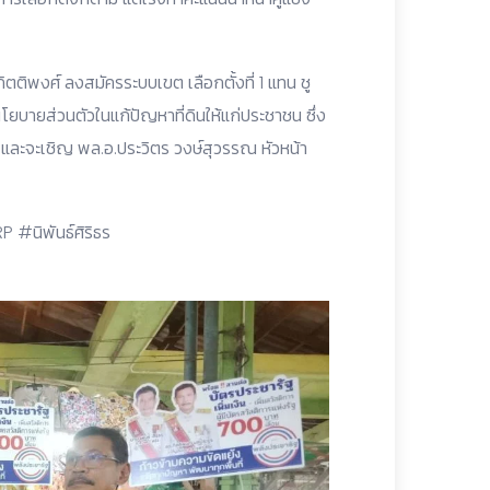
ติพงศ์ ลงสมัครระบบเขต เลือกตั้งที่ 1 แทน ชู
บายส่วนตัวในแก้ปัญหาที่ดินให้แก่ประชาชน ซึ่ง
น และจะเชิญ พล.อ.ประวิตร วงษ์สุวรรณ หัวหน้า
#นิพันธ์ศิริธร