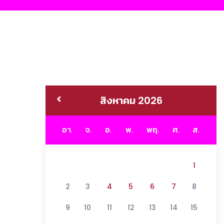
สิงหาคม 2026
อา.
จ.
อ.
พ.
พฤ.
ศ.
ส.
1
2
3
4
5
6
7
8
9
10
11
12
13
14
15