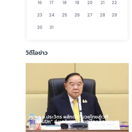
16
17
18
19
20
21
22
23
24
25
26
27
28
29
30
31
วิดีโอข่าว
พล.อ.ประวิตร ผลักดัน “มวยไทยสู่เวที
โอลิมปิก” ส่งเสริมเอกลักษณ์ไทยสู่สากล !!!