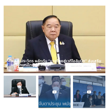
พล.อ.ประวิตร ผลักดัน “มวยไทยสู่เวทีโอลิมปิก” ส่งเสริม
เอกลักษณ์ไทยสู่สากล !!!