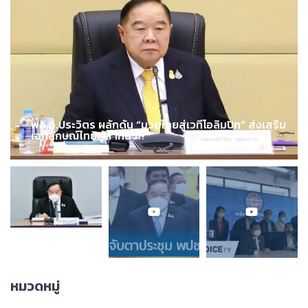
พล.อ.ประวิตร ผลักดัน “มวยไทยสู่เวทีโอลิมปิก” ส่งเสริม
เอกลักษณ์ไทยสู่สากล !!!
หมวดหมู่