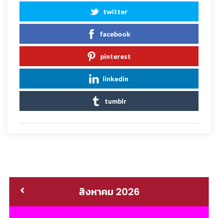
twitter
facebook
pinterest
linkedin
tumblr
สิงหาคม 2026