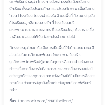
ดร.พัชรินทร์ ระบุว่า โครงการดังกล่าวจะคัดเลือกตัวแทน
นักเรียน ทั้งระดับประถมศึกษา และมัธยมศึกษา มาเป็นตัวแทน
1 เขต 1 โรงเรียน โดยจะนำร่องใน 3 เขตพื้นที่ คือ เขตปทุมวัน
ที่โรงรียนปลูกจิต เขตบางรัก ที่ โรงเรียนสตรี
มหาพฤฒาราม และเขตสาทร ที่โรงเรียนวัดสุทธิวราราม ซึ่ง
จะพัฒนาต่อยอดให้เป็น โฆษกประจำเขต ต่อไป
“โครงการยุวโฆษก ถือเป็นการเปิดพื้นที่ให้เด็กและเยาวชน มี
ส่วนร่วมในการคิด และพัฒนาศักยภาพ เสริมสร้าง
บุคลิกภาพ ไหวพริบปฏิภาณในทุกการสื่อสารผ่านช่องทาง
ต่างๆ ทั้งการสื่อสารในที่สาธารณะ และการสื่อสารออนไลน์
อย่างถูกต้องและถูกกาลเทศะ หวังสร้างมิติใหม่ในการสื่อสาร
การเมือง ด้วยการปลูกฝังตั้งแต่ระดับยุวชน” ดร.พัชรินทร์
กล่าว
ที่มา :
facebook.com/PPRPThailand/