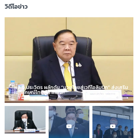
วิดีโอข่าว
พล.อ.ประวิตร ผลักดัน “มวยไทยสู่เวทีโอลิมปิก” ส่งเสริม
เอกลักษณ์ไทยสู่สากล !!!