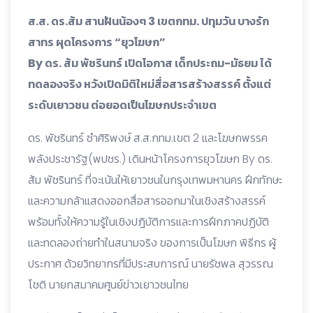
ส.ส. ดร.ส้ม สานฝันน้องๆ 3 เขตกทม. ปทุมวัน บางรัก
สาทร ผุดโครงการ “ยุวโฆษก”
By ดร. ส้ม พัชรินทร์ เปิดโอกาส เด็กประถม-มัธยม ได้
ทดลองจริง หวังเปิดมิติใหม่สื่อสารสร้างสรรค์ ตั้งแต่
ระดับเยาวชน ต่อยอดเป็นโฆษกประจำเขต
ดร. พัชรินทร์ ซำศิริพงษ์ ส.ส.กทม.เขต 2 และโฆษกพรรค
พลังประชารัฐ(พปชร.) เดินหน้าโครงการ
ยุวโฆษก By ดร.
ส้ม พัชรินทร์ ที่จะเน้นให้เยาวชนในกรุงเทพมหานคร ฝึกทักษะ
และความกล้าแสดงออกสื่อสารออกมาในเชิงสร้างสรรค์
พร้อมทั้งให้ความรู้ในเชิงปฎิบัติการและการฝึกภาคปฏิบัติ
และทดลองถ่ายทำในสนามจริง ของการเป็นโฆษก พิธีกร ผู้
ประกาศ ด้วยวิทยากรที่มีประสบการณ์ นายรัชพล สุวรรณ
โชติ นายกสมาคมศูนย์ข่าวเยาวชนไทย