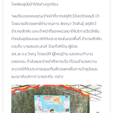
โรคพิษสุนัขบ้าได้อย่างถูกต้อง
“ผมต้องขอขอบคุณเจ้าหน้าที่จากปศุสัตว์จังหวัดชลบุรี นำ
โดยนายสัตวแพทย์ชำนาญการ พิชญา วีรพันธุ์ ปศุสัตว์
อำเภอสัตหีบ และเจ้าหน้าที่ออกหน่วยมาให้บริการฉีดวัคซีน
ทำหมันสุนัขและแมวให้กับประชาชนในเขตพื้นที่ อำเภอสัตหีบ
รวมถึง นายสมประสงค์ วังแก้วหิรัญ ผู้ช่วย
สส.,พ.จ.อ.วิษณุ โตสมบัติ ผู้ใหญ่บ้าน และคณะทำงาน
ตลอดจน กำลังพลเจ้าหน้าที่ทหารเรือ ที่ร่วมอำนวยความ
สะดวกให้กับประชาชนและทีมสัตวแพทย์ในการนำสุนัขและ
แมวมารับบริการ“นายสะถิระ กล่าว