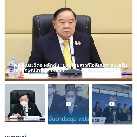
พล.อ.ประวิตร ผลักดัน “มวยไทยสู่เวทีโอลิมปิก” ส่งเสริม
เอกลักษณ์ไทยสู่สากล !!!
หมวดหมู่