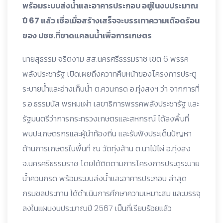
พร้อมระบบส่งน้ำและอาคารประกอบ อยู่ในงบประมาณ
ปี 67 แล้ว เชื่อเมื่อสร้างเสร็จจะบรรเทาความเดือดร้อน
ของ ปชช.ที่ขาดแคลนน้ำเพื่อการเกษตร
นายสุธรรม จริตงาม สส.นครศรีธรรมราช เขต 6 พรรค
พลังประชารัฐ เปิดเผยถึงควาทคืบหน้าของโครงการประตู
ระบายน้ำและอ่างเก็บน้ำ ต.ควนกรด อ.ทุ่งสงฯ ว่า จากการที่
ร.อ.ธรรมนัส พรหมเผ่า เลขาธิการพรรคพลังประชารัฐ และ
รัฐมนตรีว่าการกระทรวงเกษตรและสหกรณ์ ได้ลงพื้นที่
พบปะเกษตรกรและผู้นำท้องถิ่น และรับฟังประเด็นปัญหา
ด้านการเกษตรในพื้นที่ ณ วัดทุ่งส้าน ต.นาไม้ไผ่ อ.ทุ่งสง
จ.นครศรีธรรมราช โดยได้ติดตามการโครงการประตูระบาย
น้ำควนกรด พร้อมระบบส่งน้ำและอาคารประกอบ ล่าสุด
กรมชลประทาน ได้ดำเนินการศึกษาความเหมาะสม และบรรจุ
ลงในแผนงบประมาณปี 2567 เป็นที่เรียบร้อยแล้ว