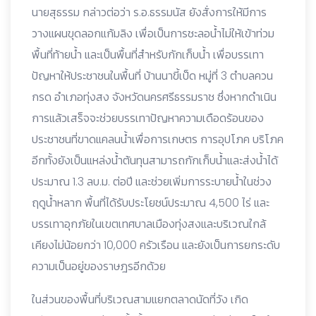
นายสุธรรม กล่าวต่อว่า ร.อ.ธรรมนัส ยังสั่งการให้มีการ
วางแผนขุดลอกแก้มลิง เพื่อเป็นการชะลอน้ำไม่ให้เข้าท่วม
พื้นที่ท้ายน้ำ และเป็นพื้นที่สำหรับกักเก็บน้ำ เพื่อบรรเทา
ปัญหาให้ประชาชนในพื้นที่ บ้านนาขี้เป็ด หมู่ที่ 3 ตำบลควน
กรด อำเภอทุ่งสง จังหวัดนครศรีธรรมราช ซึ่งหากดำเนิน
การแล้วเสร็จจะช่วยบรรเทาปัญหาความเดือดร้อนของ
ประชาชนที่ขาดแคลนน้ำเพื่อการเกษตร การอุปโภค บริโภค
อีกทั้งยังเป็นแหล่งน้ำต้นทุนสามารถกักเก็บน้ำและส่งน้ำได้
ประมาณ 1.3 ลบ.ม. ต่อปี และช่วยเพิ่มการระบายน้ำในช่วง
ฤดูน้ำหลาก พื้นที่ได้รับประโยชน์ประมาณ 4,500 ไร่ และ
บรรเทาอุกภัยในเขตเทศบาลเมืองทุ่งสงและบริเวณใกล้
เคียงไม่น้อยกว่า 10,000 ครัวเรือน และยังเป็นการยกระดับ
ความเป็นอยู่ของราษฎรอีกด้วย
ในส่วนของพื้นที่บริเวณสามแยกตลาดนัดที่วัง เกิด