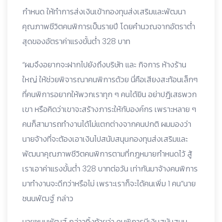
กำหนด ให้ทำการส่งเงินเข้ากองทุนส่งเสริมและพัฒนา
คุณภาพชีวิตคนพิการเป็นรายปี โดยคำนวณจากอัตราต่ำ
สุดของอัตราค่าแรงขั้นต่ำ 328 บาท
“ผมจึงอยากจะฝากไปยังถึงบริษัท และ กิจการ ห้างร้าน
ใหญ่ ให้ช่วยพิจารณาคนพิการด้วย นี่คือเสียงสะท้อนเล็กๆ
ที่คนพิการอยากให้พวกเราทุก ๆ คนได้ยิน อย่าปฎิเสธพวก
เขา หรือคิดว่าเขาจะสร้างภาระให้กับองค์กร เพราะหลาย ๆ
คนก็สามารถทำงานได้ไม่แตกต่างจากคนปกติ ผมมองว่า
นายจ้างที่จะต้องเอาเงินไปสนับสนุนกองทุนส่งเสริมและ
พัฒนาคุณภาพชีวิตคนพิการตามที่กฎหมายกำหนดไว้ สู้
เราเอาค่าแรงขั้นต่ำ 328 บาทต่อวัน เท่ากันมาจ้างคนพิการ
มาทำงานจะดีกว่าหรือไม่ เพราะเราก็จะได้คนเพิ่ม 1 คน”นาย
ชนนพัฒฐ์ กล่าว
นายชนนพัฒฐ์ กล่าวทิ้งท้ายว่า คนพิการมีเงินสนับสนุน