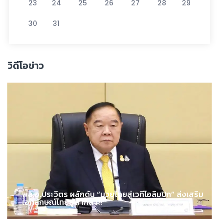
23
24
25
26
27
28
29
30
31
วิดีโอข่าว
พล.อ.ประวิตร ผลักดัน “มวยไทยสู่เวทีโอลิมปิก” ส่งเสริม
เอกลักษณ์ไทยสู่สากล !!!