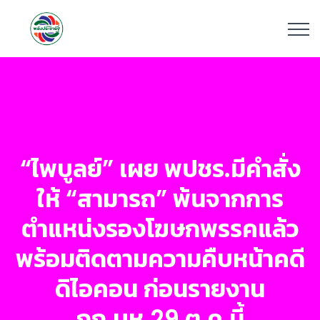
“ไพบูลย์” เผย พปชร.มีคำสั่ง
ให้ “สามารถ” พ้นจากการ
ตำแหน่งรองโฆษกพรรคแล้ว
พร้อมติดตามความคืบหน้าคดี
ดิไอคอน ก่อนรายงาน
กก.บห.29 ต.ค.นี้