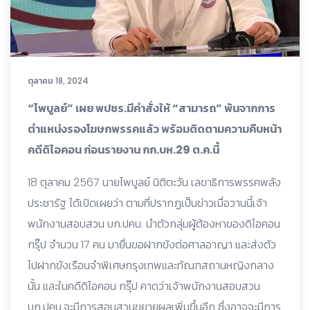
ตุลาคม 18, 2024
“ไพบูลย์” เผย พปชร.มีคำสั่งให้ “สามารถ” พ้นจากการ
ตำแหน่งรองโฆษกพรรคแล้ว พร้อมติดตามความคืบหน้า
คดีดิไอคอน ก่อนรายงาน กก.บห.29 ต.ค.นี้
18 ตุลาคม 2567 นายไพบูลย์ นิติตะวัน เลขาธิการพรรคพลัง
ประชารัฐ ได้เปิดเผยว่า ตามที่ปรากฏเป็นข่าวเมื่อวานนี้เจ้า
พนักงานสอบสวน บก.ปคบ. นำตัวกลุ่มผู้ต้องหาของดิไอคอน
กรุ๊ป จำนวน 17 คน มายื่นขอฝากขังต่อศาลอาญา และส่งตัว
ไปฝากขังเรือนจำพิเศษกรุงเทพและทัณฑสถานหญิงกลาง
นั้น และในคดีดิไอคอน กรุ๊ป คาดว่าเจ้าพนักงานสอบสวน
บก.ปคบ.จะมีการสอบสวนขยายผลเพิ่มขึ้นอีก ซึ่งอาจจะมีการ