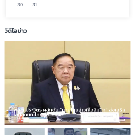
30
31
วิดีโอข่าว
พล.อ.ประวิตร ผลักดัน “มวยไทยสู่เวทีโอลิมปิก” ส่งเสริม
เอกลักษณ์ไทยสู่สากล !!!