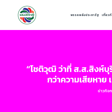
พรรคพลังประชารัฐ
เกี่ยว
“โชติวุฒิ ว่าที่ ส.ส.สิงห
กว่าความเสียหาย เ
ข่าวกิจ