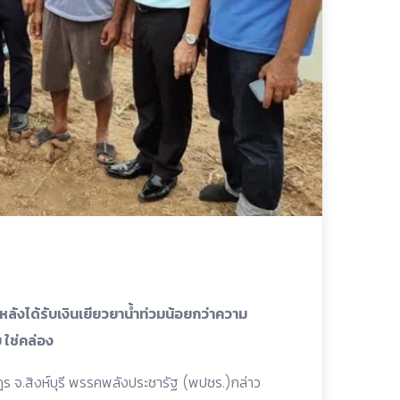
านหลังได้รับเงินเยียวยาน้ำท่วมน้อยกว่าความ
 ใช่คล่อง
ฎร จ.สิงห์บุรี พรรคพลังประชารัฐ (พปชร.)กล่าว