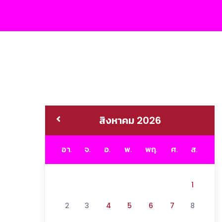
สิงหาคม 2026
อา.
จ.
อ.
พ.
พฤ.
ศ.
ส.
1
2
3
4
5
6
7
8