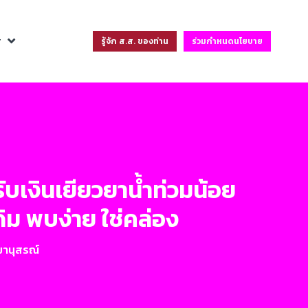
ฐ
รู้จัก ส.ส. ของท่าน
ร่วมกำหนดนโยบาย
้รับเงินเยียวยาน้ำท่วมน้อย
ิม พบง่าย ใช่คล่อง
มานุสรณ์