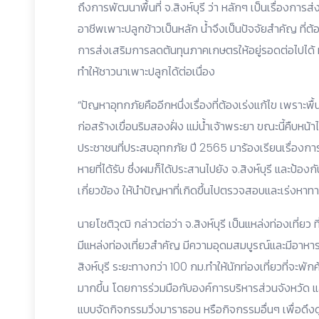
ถึงการพัฒนาพื้นที่ จ.สิงห์บุรี ว่า หลักๆ เป็นเรื่องก
อาชีพเพาะปลูกข้าวเป็นหลัก น้ำจึงเป็นปัจจัยสำคัญ ที่
การส่งเสริมการลดต้นทุนภาคเกษตรให้อยู่รอดต่อไปได้
ทำให้ชาวนาเพาะปลูกได้ต่อเนื่อง
“ปัญหาอุทกภัยคืออีกหนึ่งเรื่องที่ต้องเร่งแก้ไข เพราะพื้นที
ก่อสร้างเขื่อนริมสองฝั่ง แม่น้ำเจ้าพระยา ขณะนี้คืบหน้าไป
ประชาชนที่ประสบอุทกภัย ปี 2565 มาร้องเรียนเรื่องการ
หายที่ได้รับ ซึ่งผมก็ได้ประสานไปยัง จ.สิงห์บุรี และป
เกี่ยวข้อง ให้นำปัญหาที่เกิดขึ้นไปตรวจสอบและเร่งหาท
นายโชติวุฒิ กล่าวต่อว่า จ.สิงห์บุรี เป็นแหล่งท่องเที่
มีแหล่งท่องเที่ยวสำคัญ มีความอุดมสมบูรณ์และมีอาหาร
สิงห์บุรี ระยะทางกว่า 100 กม.ทำให้นักท่องเที่ยวที่จะพัก
มากขึ้น โดยการร่วมมือกับองค์การบริหารส่วนจังหวัด แล
แบบจัดกิจกรรมวิ่งมาราธอน หรือกิจกรรมอื่นๆ เพื่อดึงดูด