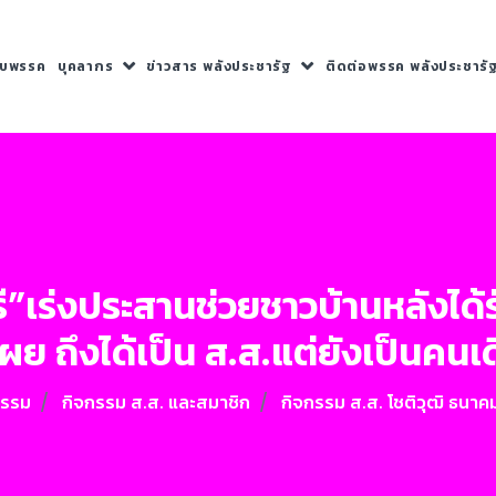
กับพรรค
บุคลากร
ข่าวสาร พลังประชารัฐ
ติดต่อพรรค พลังประชารั
์บุรี”เร่งประสานช่วยชาวบ้านหลังได
ผย ถึงได้เป็น ส.ส.แต่ยังเป็นคนเด
กรรม
กิจกรรม ส.ส. และสมาชิก
กิจกรรม ส.ส. โชติวุฒิ ธนาค