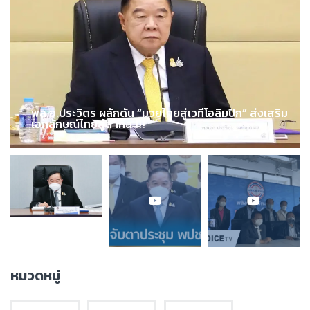
พล.อ.ประวิตร ผลักดัน “มวยไทยสู่เวทีโอลิมปิก” ส่งเสริม
เอกลักษณ์ไทยสู่สากล !!!
หมวดหมู่