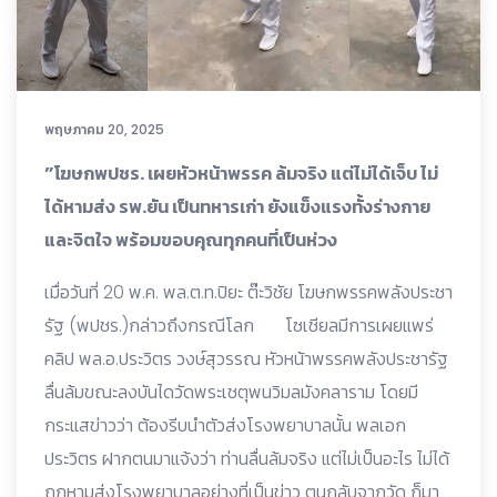
พฤษภาคม 20, 2025
”โฆษกพปชร.​ เผยหัวหน้าพรรค ล้มจริง แต่ไม่ได้เจ็บ ไม่
ได้หามส่ง รพ.ยัน เป็นทหารเก่า ยังแข็งแรงทั้งร่างกาย
และจิตใจ พร้อมขอบคุณทุกคนที่เป็นห่วง
เมื่อวันที่ 20 พ.ค. พล.ต.ท.ปิยะ ต๊ะวิชัย โฆษกพรรคพลังประชา
รัฐ (พปชร.)กล่าวถึงกรณีโลก โซเชียลมีการเผยแพร่
คลิป พล.อ.ประวิตร วงษ์สุวรรณ หัวหน้าพรรคพลังประชารัฐ
ลื่นล้มขณะลงบันไดวัดพระเชตุพนวิมลมังคลาราม โดยมี
กระแสข่าวว่า ต้องรีบนำตัวส่งโรงพยาบาลนั้น พลเอก
ประวิตร ฝากตนมาแจ้งว่า ท่านลื่นล้มจริง แต่ไม่เป็นอะไร ไม่ได้
ถูกหามส่งโรงพยาบาลอย่างที่เป็นข่าว ตนกลับจากวัด ก็มา