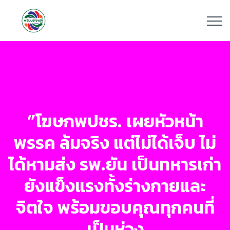
”โฆษกพปชร.​ เผยหัวหน้า
พรรค ล้มจริง แต่ไม่ได้เจ็บ ไม่
ได้หามส่ง รพ.ยัน เป็นทหารเก่า
ยังแข็งแรงทั้งร่างกายและ
จิตใจ พร้อมขอบคุณทุกคนที่
เป็นห่วง