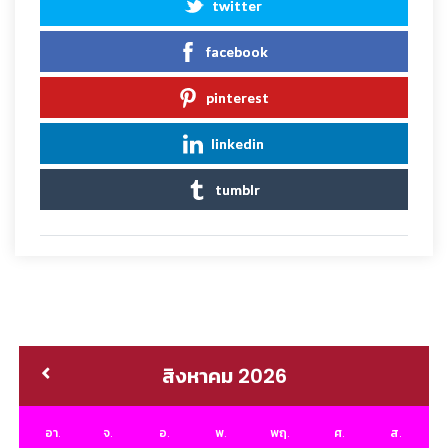
twitter
facebook
pinterest
linkedin
tumblr
สิงหาคม 2026
อา.
จ.
อ.
พ.
พฤ.
ศ.
ส.