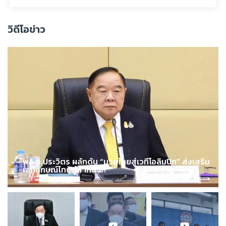
วิดีโอข่าว
พล.อ.ประวิตร ผลักดัน “มวยไทยสู่เวทีโอลิมปิก” ส่งเสริม
เอกลักษณ์ไทยสู่สากล !!!