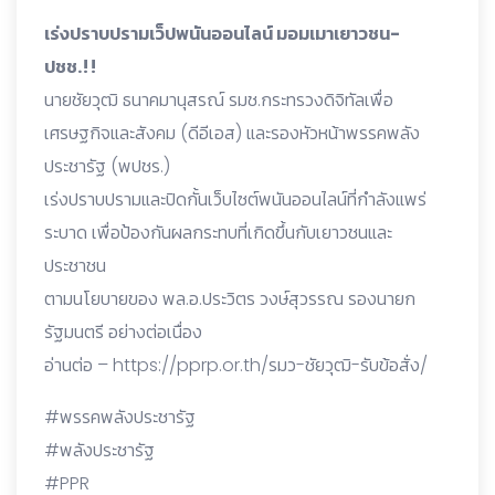
เร่งปราบปรามเว็ปพนันออนไลน์ มอมเมาเยาวชน-
ปชช.!!
นายชัยวุฒิ ธนาคมานุสรณ์ รมช.กระทรวงดิจิทัลเพื่อ
เศรษฐกิจและสังคม (ดีอีเอส) และรองหัวหน้าพรรคพลัง
ประชารัฐ (พปชร.)
เร่งปราบปรามและปิดกั้นเว็บไซต์พนันออนไลน์ที่กำลังแพร่
ระบาด เพื่อป้องกันผลกระทบที่เกิดขึ้นกับเยาวชนและ
ประชาชน
ตามนโยบายของ พล.อ.ประวิตร วงษ์สุวรรณ รองนายก
รัฐมนตรี อย่างต่อเนื่อง
อ่านต่อ –
https://pprp.or.th/รมว-ชัยวุฒิ-รับข้อสั่ง/
#พรรคพลังประชารัฐ
#พลังประชารัฐ
#PPR