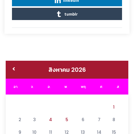
linkedin
tumblr
สิงหาคม 2026
อา.
จ.
อ.
พ.
พฤ.
ศ.
ส.
1
2
3
4
5
6
7
8
9
10
11
12
13
14
15